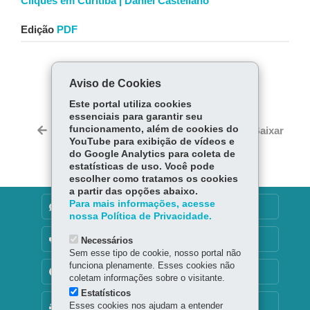
Cliques em Curitiba | Daniel Castellano
Edição
PDF
COMPARTILHE:
Aviso de Cookies
Fa
W
Este portal utiliza cookies
ce
ha
essenciais para garantir seu
Tw
bo
ts
funcionamento, além de cookies do
Voltar
Início
Imprimir
Baixar
itt
YouTube para exibição de vídeos e
ok
Ap
er
do Google Analytics para coleta de
p
estatísticas de uso. Você pode
escolher como tratamos os cookies
a partir das opções abaixo.
Para mais informações, acesse
DENUNCIE CORRUPÇÃO
nossa Política de Privacidade.
OUVIDORIA
Necessários
Sem esse tipo de cookie, nosso portal não
funciona plenamente. Esses cookies não
TRANSPARÊNCIA INSTITUCIONAL
coletam informações sobre o visitante.
Estatísticos
MAPA DO SITE
Esses cookies nos ajudam a entender