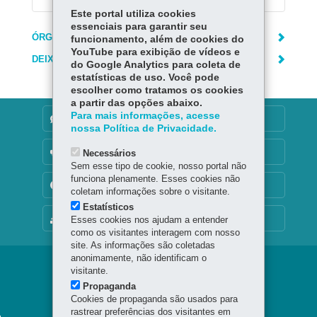
Este portal utiliza cookies
essenciais para garantir seu
ÓRGÃO RESPONSÁVEL
funcionamento, além de cookies do
YouTube para exibição de vídeos e
DEIXE SUA OPINIÃO
do Google Analytics para coleta de
estatísticas de uso. Você pode
escolher como tratamos os cookies
a partir das opções abaixo.
Para mais informações, acesse
DENUNCIE CORRUPÇÃO
nossa Política de Privacidade.
OUVIDORIA
Necessários
Sem esse tipo de cookie, nosso portal não
funciona plenamente. Esses cookies não
TRANSPARÊNCIA INSTITUCIONAL
coletam informações sobre o visitante.
Estatísticos
MAPA DO SITE
Esses cookies nos ajudam a entender
como os visitantes interagem com nosso
site. As informações são coletadas
anonimamente, não identificam o
Navegação
visitante.
Propaganda
principal
Cookies de propaganda são usados para
rastrear preferências dos visitantes em