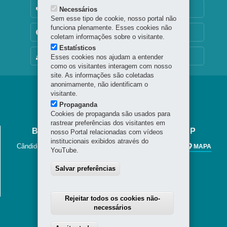
OUVIDORIA
Necessários
Sem esse tipo de cookie, nosso portal não
funciona plenamente. Esses cookies não
TRANSPARÊNCIA INSTITUCIONAL
coletam informações sobre o visitante.
Estatísticos
MAPA DO SITE
Esses cookies nos ajudam a entender
como os visitantes interagem com nosso
site. As informações são coletadas
anonimamente, não identificam o
Navegação
visitante.
Propaganda
principal
Cookies de propaganda são usados para
rastrear preferências dos visitantes em
BIBLIOTECA PÚBLICA DO PARANÁ - BPP
nosso Portal relacionadas com vídeos
institucionais exibidos através do
Cândido Lopes, 133 - Centro
-
80020-901
-
Curitiba
-
PR
MAPA
YouTube.
41 3221-4900 / 41 3225-6883
Salvar preferências
Horário de Atendimento
Segunda a sexta-feira, das 8h30 às 20h
Sábados, das 8h30 às 13h.
Rejeitar todos os cookies não-
necessários