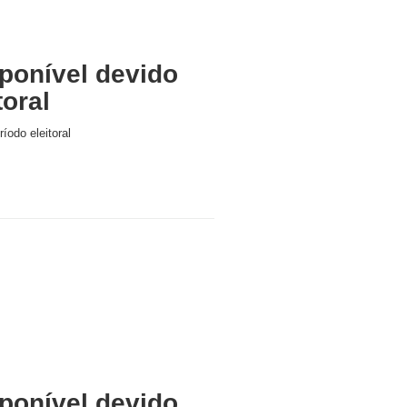
ponível devido
toral
íodo eleitoral
ponível devido