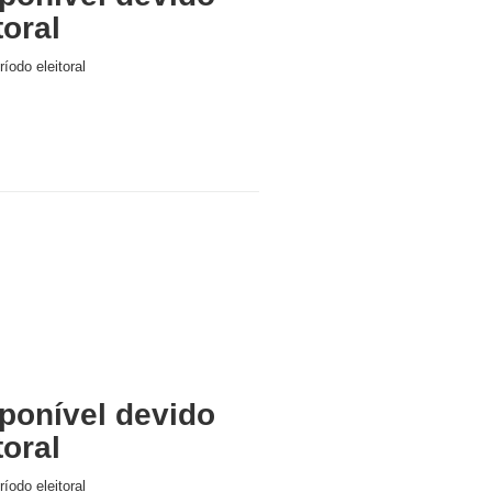
toral
íodo eleitoral
ponível devido
toral
íodo eleitoral