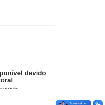
ponível devido
toral
íodo eleitoral