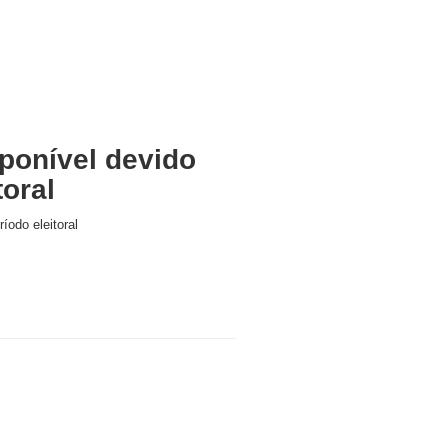
ponível devido
toral
íodo eleitoral