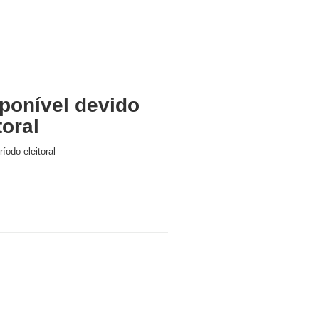
ponível devido
toral
íodo eleitoral