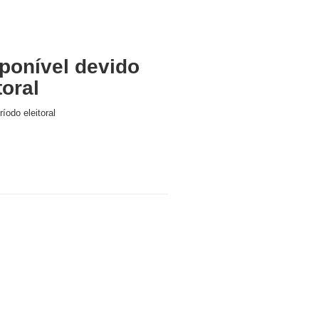
ponível devido
toral
íodo eleitoral