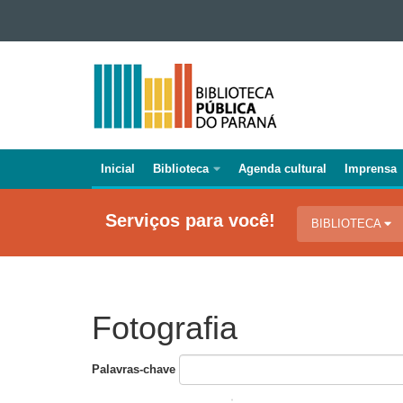
Ir para o conteúdo
Ir para a navegação
BIBLIOTECA
Ir para a busca
PÚBLICA
Mapa do site
DO
PARANÁ
Inicial
Biblioteca
Agenda cultural
Imprensa
Navegação
principal
Serviços para você!
BIBLIOTECA
Fotografia
Palavras-chave