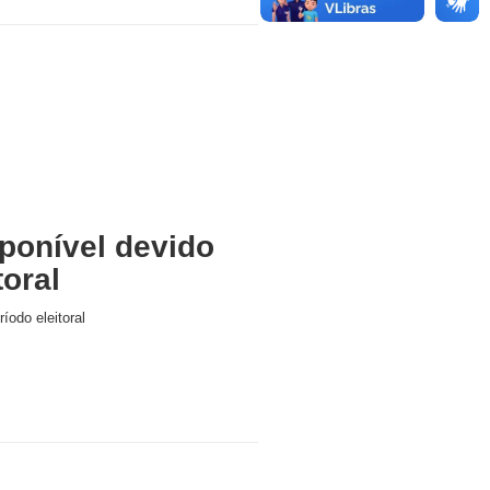
ponível devido
toral
íodo eleitoral