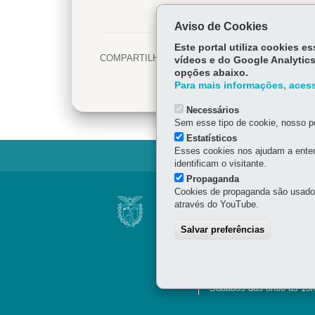
Aviso de Cookies
Este portal utiliza cookies 
COMPARTILHE:
Facebook
vídeos e do Google Analytics
opções abaixo.
Twitter
Para mais informações, acess
Necessários
Sem esse tipo de cookie, nosso po
Estatísticos
Esses cookies nos ajudam a enten
identificam o visitante.
Propaganda
Navegação
Cookies de propaganda são usados 
BIBLIOTECA PÚBL
através do YouTube.
principal
Cândido Lopes, 133 - Cen
Salvar preferências
41 3221-4900 / 41 3225-6
Horário de Atendimento
Segunda a sexta-feira, d
Sábados das 8h30 às 13h