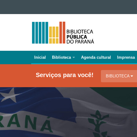
Ir para o conteúdo
Ir para a navegação
BIBLIOTECA
Ir para a busca
PÚBLICA
Mapa do site
DO
PARANÁ
Inicial
Biblioteca
Agenda cultural
Imprensa
Navegação
principal
Serviços para você!
BIBLIOTECA