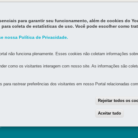
essenciais para garantir seu funcionamento, além de cookies do Y
Volt
 para coleta de estatísticas de uso. Você pode escolher como tra
e nossa Política de Privacidade.
rtal não funciona plenamente. Esses cookies não coletam informações sobre 
der como os visitantes interagem com nosso site. As informações são cole
MAPA DO SITE
DENUNCIE CORRUPÇÃO
para rastrear preferências dos visitantes em nosso Portal relacionadas com 
ICA DO PARANÁ - BPP
tro
-
80020-901
-
Curitiba
-
PR
MAPA
Rejeitar todos os co
883
Aceitar tudo
With
as 8h30 às 20h
.