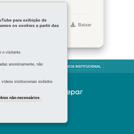
ouTube para exibição de
ar
Início
Imprimir
Baixar
tamos os cookies a partir das
o visitante.
tadas anonimamente, não
OUVIDORIA
TRANSPARÊNCIA INSTITUCIONAL
vídeos institucionais exibidos
okies não-necessários
draw consent