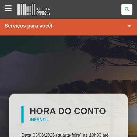
BIBLIOTECA
PÚBLICA
DO
PARANÁ
Serviços para você!
HORA DO CONTO
INFANTIL
Data
03/06/2026 (quarta-feira) às 10h30
até