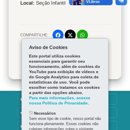
Local:
Seção Infantil
COMPARTILHE:
Facebook
WhatsApp
Voltar
Início
Twitter
Imprimir
Aviso de Cookies
Este portal utiliza cookies
Baixar
essenciais para garantir seu
funcionamento, além de cookies do
YouTube para exibição de vídeos e
do Google Analytics para coleta de
estatísticas de uso. Você pode
escolher como tratamos os cookies
a partir das opções abaixo.
Para mais informações, acesse
DENUNCIE CORRUPÇÃO
nossa Política de Privacidade.
OUVIDORIA
Necessários
Sem esse tipo de cookie, nosso portal não
funciona plenamente. Esses cookies não
TRANSPARÊNCIA INSTITUCIONAL
coletam informações sobre o visitante.