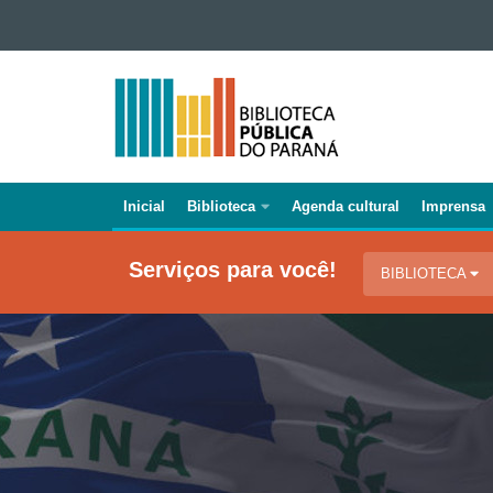
Ir para o conteúdo
Ir para a navegação
BIBLIOTECA
Ir para a busca
PÚBLICA
Mapa do site
DO
PARANÁ
Inicial
Biblioteca
Agenda cultural
Imprensa
Navegação
principal
Serviços para você!
BIBLIOTECA