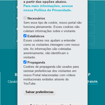
a partir das opções abaixo.
Para mais informações, acesse
DENUNCIE CORRUPÇÃO
nossa Política de Privacidade.
OUVIDORIA
Necessários
Sem esse tipo de cookie, nosso portal não
funciona plenamente. Esses cookies não
TRANSPARÊNCIA INSTITUCIONAL
coletam informações sobre o visitante.
Estatísticos
MAPA DO SITE
Esses cookies nos ajudam a entender
como os visitantes interagem com nosso
site. As informações são coletadas
anonimamente, não identificam o
Navegação
visitante.
Propaganda
principal
Cookies de propaganda são usados para
rastrear preferências dos visitantes em
BIBLIOTECA PÚBLICA DO PARANÁ - BPP
nosso Portal relacionadas com vídeos
institucionais exibidos através do
Cândido Lopes, 133 - Centro
-
80020-901
-
Curitiba
-
PR
MAPA
YouTube.
41 3221-4900 / 41 3225-6883
Salvar preferências
Horário de Atendimento
Segunda a sexta-feira, das 8h30 às 20h
Sábados, das 8h30 às 13h.