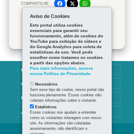
COMPARTILHE:
Facebook
WhatsApp
Voltar
Início
Twitter
Imprimir
Aviso de Cookies
Este portal utiliza cookies
Baixar
essenciais para garantir seu
funcionamento, além de cookies do
YouTube para exibição de vídeos e
do Google Analytics para coleta de
estatísticas de uso. Você pode
escolher como tratamos os cookies
a partir das opções abaixo.
Para mais informações, acesse
DENUNCIE CORRUPÇÃO
nossa Política de Privacidade.
OUVIDORIA
Necessários
Sem esse tipo de cookie, nosso portal não
funciona plenamente. Esses cookies não
TRANSPARÊNCIA INSTITUCIONAL
coletam informações sobre o visitante.
Estatísticos
MAPA DO SITE
Esses cookies nos ajudam a entender
como os visitantes interagem com nosso
site. As informações são coletadas
anonimamente, não identificam o
visitante.