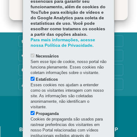
essenciais para garantir seu
funcionamento, além de cookies do
YouTube para exibição de vídeos e
do Google Analytics para coleta de
estatísticas de uso. Você pode
escolher como tratamos os cookies
a partir das opções abaixo.
Para mais informações, acesse
DENUNCIE CORRUPÇÃO
nossa Política de Privacidade.
OUVIDORIA
Necessários
Sem esse tipo de cookie, nosso portal não
funciona plenamente. Esses cookies não
TRANSPARÊNCIA INSTITUCIONAL
coletam informações sobre o visitante.
Estatísticos
MAPA DO SITE
Esses cookies nos ajudam a entender
como os visitantes interagem com nosso
site. As informações são coletadas
anonimamente, não identificam o
Navegação
visitante.
Propaganda
principal
Cookies de propaganda são usados para
rastrear preferências dos visitantes em
BIBLIOTECA PÚBLICA DO PARANÁ - BPP
nosso Portal relacionadas com vídeos
institucionais exibidos através do