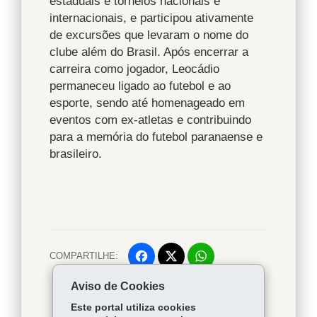
estaduais e torneios nacionais e
internacionais, e participou ativamente
de excursões que levaram o nome do
clube além do Brasil. Após encerrar a
carreira como jogador, Leocádio
permaneceu ligado ao futebol e ao
esporte, sendo até homenageado em
eventos com ex-atletas e contribuindo
para a memória do futebol paranaense e
brasileiro.
COMPARTILHE:
Facebook
WhatsApp
Voltar
Início
Twitter
Imprimir
Aviso de Cookies
Este portal utiliza cookies
Baixar