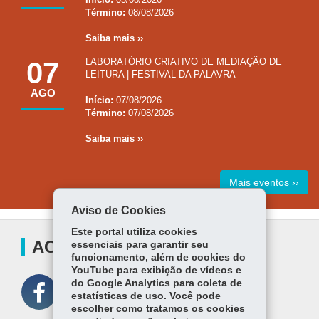
Término:
08/08/2026
Saiba mais ››
07
LABORATÓRIO CRIATIVO DE MEDIAÇÃO DE
LEITURA | FESTIVAL DA PALAVRA
AGO
Início:
07/08/2026
Término:
07/08/2026
Saiba mais ››
Mais eventos ››
Aviso de Cookies
Este portal utiliza cookies
ACOMPANHE
essenciais para garantir seu
funcionamento, além de cookies do
YouTube para exibição de vídeos e
do Google Analytics para coleta de
estatísticas de uso. Você pode
escolher como tratamos os cookies