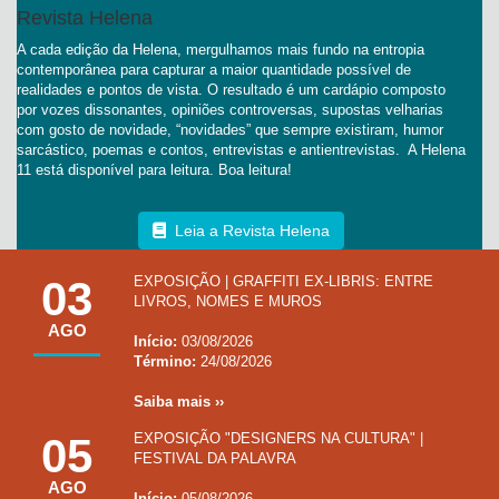
Revista Helena
A cada edição da Helena, mergulhamos mais fundo na entropia
contemporânea para capturar a maior quantidade possível de
realidades e pontos de vista. O resultado é um cardápio composto
por vozes dissonantes, opiniões controversas, supostas velharias
com gosto de novidade, “novidades” que sempre existiram, humor
sarcástico, poemas e contos, entrevistas e antientrevistas. A Helena
11 está disponível para leitura. Boa leitura!
Leia a Revista Helena
03
EXPOSIÇÃO | GRAFFITI EX-LIBRIS: ENTRE
LIVROS, NOMES E MUROS
AGO
Início:
03/08/2026
Término:
24/08/2026
Saiba mais ››
05
EXPOSIÇÃO "DESIGNERS NA CULTURA" |
FESTIVAL DA PALAVRA
AGO
Início:
05/08/2026