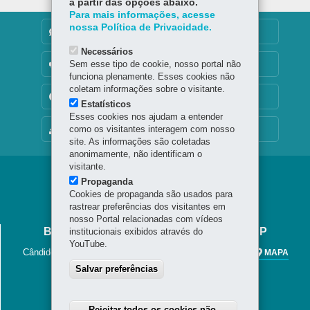
a partir das opções abaixo.
Para mais informações, acesse
nossa Política de Privacidade.
DENUNCIE CORRUPÇÃO
Necessários
Sem esse tipo de cookie, nosso portal não
OUVIDORIA
funciona plenamente. Esses cookies não
coletam informações sobre o visitante.
TRANSPARÊNCIA INSTITUCIONAL
Estatísticos
Esses cookies nos ajudam a entender
como os visitantes interagem com nosso
MAPA DO SITE
site. As informações são coletadas
anonimamente, não identificam o
visitante.
Navegação
Propaganda
Cookies de propaganda são usados para
principal
rastrear preferências dos visitantes em
nosso Portal relacionadas com vídeos
BIBLIOTECA PÚBLICA DO PARANÁ - BPP
institucionais exibidos através do
YouTube.
Cândido Lopes, 133 - Centro
-
80020-901
-
Curitiba
-
PR
MAPA
41 3221-4900 / 41 3225-6883
Salvar preferências
Horário de Atendimento
Segunda a sexta-feira, das 8h30 às 20h
Rejeitar todos os cookies não-