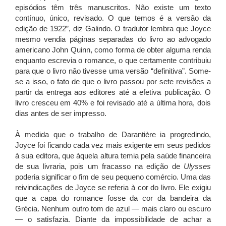
episódios têm três manuscritos. Não existe um texto
contínuo, único, revisado. O que temos é a versão da
edição de 1922”, diz Galindo. O tradutor lembra que Joyce
mesmo vendia páginas separadas do livro ao advogado
americano John Quinn, como forma de obter alguma renda
enquanto escrevia o romance, o que certamente contribuiu
para que o livro não tivesse uma versão “definitiva”. Some-
se a isso, o fato de que o livro passou por sete revisões a
partir da entrega aos editores até a efetiva publicação. O
livro cresceu em 40% e foi revisado até a última hora, dois
dias antes de ser impresso.
À medida que o trabalho de Darantière ia progredindo,
Joyce foi ficando cada vez mais exigente em seus pedidos
à sua editora, que àquela altura temia pela saúde financeira
de sua livraria, pois um fracasso na edição de
Ulysses
poderia significar o fim de seu pequeno comércio. Uma das
reivindicações de Joyce se referia à cor do livro. Ele exigiu
que a capa do romance fosse da cor da bandeira da
Grécia. Nenhum outro tom de azul — mais claro ou escuro
— o satisfazia. Diante da impossibilidade de achar a