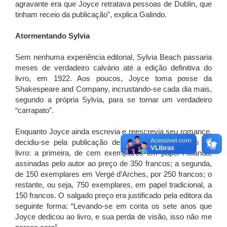
agravante era que Joyce retratava pessoas de Dublin, que
tinham receio da publicação”, explica Galindo.
Atormentando Sylvia
Sem nenhuma experiência editorial, Sylvia Beach passaria
meses de verdadeiro calvário até a edição definitiva do
livro, em 1922. Aos poucos, Joyce toma posse da
Shakespeare and Company, incrustando-se cada dia mais,
segundo a própria Sylvia, para se tornar um verdadeiro
“carrapato”.
Enquanto Joyce ainda escrevia e reescrevia seu romance,
decidiu-se pela publicação de três edições distintas do
livro: a primeira, de cem exemplares em papel Holanda,
assinadas pelo autor ao preço de 350 francos; a segunda,
de 150 exemplares em Vergé d’Arches, por 250 francos; o
restante, ou seja, 750 exemplares, em papel tradicional, a
150 francos. O salgado preço era justificado pela editora da
seguinte forma: “Levando-se em conta os sete anos que
Joyce dedicou ao livro, e sua perda de visão, isso não me