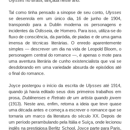
Ulysses
no Brasil, lançada neste ano.
Tal como tinha pensado a sinopse de seu conto,
Ulysses
se desenrola em um único dia, 16 de junho de 1904,
transpondo para a Dublin moderna os personagens e
incidentes da
Odisseia
, de Homero. Para isso, utiliza-se do
fluxo de consciência, da paródia, de piadas e de uma gama
imensa de técnicas literárias. O enredo aparentemente
simples — descrever um dia na vida de Leopold Bloom, o
personagem central do romance —, é apenas o mote para
uma aventura literária de cunho existencialista que vai se
desdobrando em uma variedade absurda de episódios até
o final do romance.
Joyce postergou o início da escrita de
Ulysses
até 1914,
quando já havia editado seus dois primeiros trabalhos em
prosa,
Dublinenses
e
Retrato de um artista quando jovem
(1913). Neste ano, enfim, retoma a ideia que teve quase
uma década antes e começa a escrever o romance que se
tornaria um marco da literatura do século XX. Depois de
um período perambulando pela Itália e Suíça, onde lecionou
inglês na prestigiosa Berlitz School, Joyce parte para Paris,