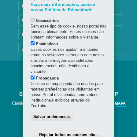
Para mais informações, acesse
DENUNCIE CORRUPÇÃO
nossa Política de Privacidade.
OUVIDORIA
Necessários
Sem esse tipo de cookie, nosso portal não
funciona plenamente. Esses cookies não
TRANSPARÊNCIA INSTITUCIONAL
coletam informações sobre o visitante.
Estatísticos
MAPA DO SITE
Esses cookies nos ajudam a entender
como os visitantes interagem com nosso
site. As informações são coletadas
anonimamente, não identificam o
Navegação
visitante.
Propaganda
Jornal
Cookies de propaganda são usados para
Cândido
rastrear preferências dos visitantes em
BIBLIOTECA PÚBLICA DO PARANÁ - BPP
nosso Portal relacionadas com vídeos
institucionais exibidos através do
Cândido Lopes, 133 - Centro
-
80020-901
-
Curitiba
-
PR
MAPA
YouTube.
41 3221-4900 / 41 3225-6883
Salvar preferências
Horário de Atendimento
Segunda a sexta-feira, das 8h30 às 20h
Sábados das 8h30 às 13h.
Rejeitar todos os cookies não-