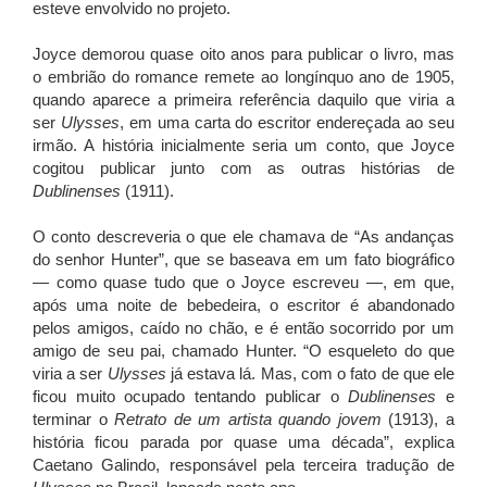
esteve envolvido no projeto.
Joyce demorou quase oito anos para publicar o livro, mas
o embrião do romance remete ao longínquo ano de 1905,
quando aparece a primeira referência daquilo que viria a
ser
Ulysses
, em uma carta do escritor endereçada ao seu
irmão. A história inicialmente seria um conto, que Joyce
cogitou publicar junto com as outras histórias de
Dublinenses
(1911).
O conto descreveria o que ele chamava de “As andanças
do senhor Hunter”, que se baseava em um fato biográfico
— como quase tudo que o Joyce escreveu —, em que,
após uma noite de bebedeira, o escritor é abandonado
pelos amigos, caído no chão, e é então socorrido por um
amigo de seu pai, chamado Hunter. “O esqueleto do que
viria a ser
Ulysses
já estava lá. Mas, com o fato de que ele
ficou muito ocupado tentando publicar o
Dublinenses
e
terminar o
Retrato de um artista quando jovem
(1913), a
história ficou parada por quase uma década”, explica
Caetano Galindo, responsável pela terceira tradução de