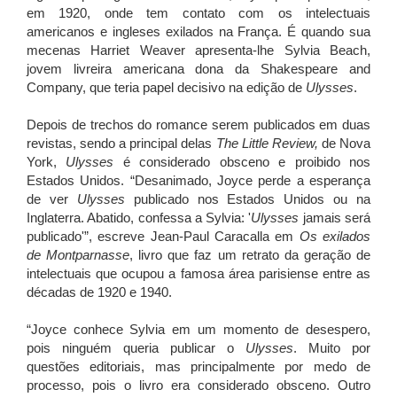
em 1920, onde tem contato com os intelectuais
americanos e ingleses exilados na França. É quando sua
mecenas Harriet Weaver apresenta-lhe Sylvia Beach,
jovem livreira americana dona da Shakespeare and
Company, que teria papel decisivo na edição de
Ulysses
.
Depois de trechos do romance serem publicados em duas
revistas, sendo a principal delas
The Little Review,
de Nova
York,
Ulysses
é considerado obsceno e proibido nos
Estados Unidos. “Desanimado, Joyce perde a esperança
de ver
Ulysses
publicado nos Estados Unidos ou na
Inglaterra. Abatido, confessa a Sylvia: '
Ulysses
jamais será
publicado'”, escreve Jean-Paul Caracalla em
Os exilados
de Montparnasse
, livro que faz um retrato da geração de
intelectuais que ocupou a famosa área parisiense entre as
décadas de 1920 e 1940.
“Joyce conhece Sylvia em um momento de desespero,
pois ninguém queria publicar o
Ulysses
. Muito por
questões editoriais, mas principalmente por medo de
processo, pois o livro era considerado obsceno. Outro