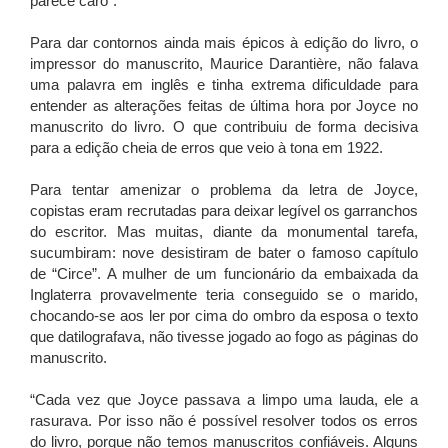
parece caro”.
Para dar contornos ainda mais épicos à edição do livro, o
impressor do manuscrito, Maurice Darantière, não falava
uma palavra em inglês e tinha extrema dificuldade para
entender as alterações feitas de última hora por Joyce no
manuscrito do livro. O que contribuiu de forma decisiva
para a edição cheia de erros que veio à tona em 1922.
Para tentar amenizar o problema da letra de Joyce,
copistas eram recrutadas para deixar legível os garranchos
do escritor. Mas muitas, diante da monumental tarefa,
sucumbiram: nove desistiram de bater o famoso capítulo
de “Circe”. A mulher de um funcionário da embaixada da
Inglaterra provavelmente teria conseguido se o marido,
chocando-se aos ler por cima do ombro da esposa o texto
que datilografava, não tivesse jogado ao fogo as páginas do
manuscrito.
“Cada vez que Joyce passava a limpo uma lauda, ele a
rasurava. Por isso não é possível resolver todos os erros
do livro, porque não temos manuscritos confiáveis. Alguns