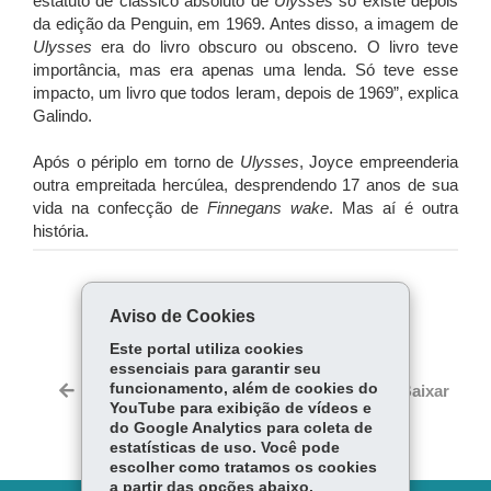
estatuto de clássico absoluto de
Ulysses
só existe depois
da edição da Penguin, em 1969. Antes disso, a imagem de
Ulysses
era do livro obscuro ou obsceno. O livro teve
importância, mas era apenas uma lenda. Só teve esse
impacto, um livro que todos leram, depois de 1969”, explica
Galindo.
Após o périplo em torno de
Ulysses
, Joyce empreenderia
outra empreitada hercúlea, desprendendo 17 anos de sua
vida na confecção de
Finnegans wake
. Mas aí é outra
história.
COMPARTILHE:
Aviso de Cookies
Fa
W
Este portal utiliza cookies
ce
ha
essenciais para garantir seu
Tw
bo
ts
funcionamento, além de cookies do
Voltar
Início
Imprimir
Baixar
itt
YouTube para exibição de vídeos e
ok
Ap
er
do Google Analytics para coleta de
p
estatísticas de uso. Você pode
escolher como tratamos os cookies
a partir das opções abaixo.