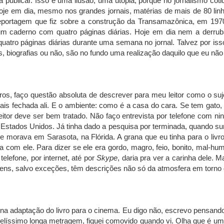
a publicar. Isso é uma ilusão, uma utopia, porque no jornalismo co
oje em dia, mesmo nos grandes jornais, matérias de mais de 80 lin
reportagem que fiz sobre a construção da Transamazônica, em 1970
m caderno com quatro páginas diárias. Hoje em dia nem a derrub
uatro páginas diárias durante uma semana no jornal. Talvez por isso 
, biografias ou não, são no fundo uma realização daquilo que eu não p
ros, faço questão absoluta de descrever para meu leitor como o sujei
s fechada ali. E o ambiente: como é a casa do cara. Se tem gato, ca
 leitor deve ser bem tratado. Não faço entrevista por telefone com n
Estados Unidos. Já tinha dado a pesquisa por terminada, quando su
e morava em Sarasota, na Flórida. A grana que eu tinha para o li
ista com ele. Para dizer se ele era gordo, magro, feio, bonito, mal
elefone, por internet, até por
Skype
, daria pra ver a carinha dele.
agens, salvo exceções, têm descrições não só da atmosfera em torn
 adaptação do livro para o cinema. Eu digo não, escrevo pensando 
 Belíssimo longa metragem, fiquei comovido quando vi. Olha que é um