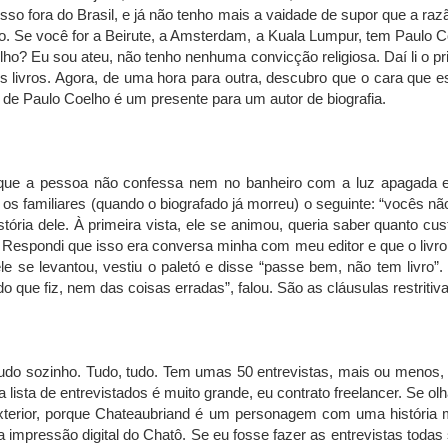
so fora do Brasil, e já não tenho mais a vaidade de supor que a raz
o. Se você for a Beirute, a Amsterdam, a Kuala Lumpur, tem Paulo C
elho? Eu sou ateu, não tenho nenhuma convicção religiosa. Daí li o pr
tos livros. Agora, de uma hora para outra, descubro que o cara que
eal de Paulo Coelho é um presente para um autor de biografia.
 que a pessoa não confessa nem no banheiro com a luz apagada e a
os familiares (quando o biografado já morreu) o seguinte: “vocês nã
ória dele. À primeira vista, ele se animou, queria saber quanto cust
Respondi que isso era conversa minha com meu editor e que o livro n
, ele se levantou, vestiu o paletó e disse “passe bem, não tem livro
ue fiz, nem das coisas erradas”, falou. São as cláusulas restritiva
fiz tudo sozinho. Tudo, tudo. Tem umas 50 entrevistas, mais ou menos,
sta de entrevistados é muito grande, eu contrato freelancer. Se olh
exterior, porque Chateaubriand é um personagem com uma história 
a impressão digital do Chatô. Se eu fosse fazer as entrevistas toda