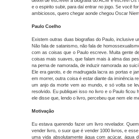
deixei de escrever a biografia do ACM e escrevi
Os 
e o espirito subir, para daí entrar no jogo. Se você
ambiciosos, quero chegar aonde chegou Oscar Niem
Paulo Coelho
Existem outras duas biografias do Paulo, inclusive u
Não fala de satanismo, não fala de homossexualismo,
com as coisas que o Paulo escreve. Muita gente de
coisas mais suaves, que falam mais à alma das pess
na perna de namorada, de induzir namorada ao suicíd
Ele era garoto, e de madrugada lacra as portas e j
em morrer, outra coisa é estar diante da iminência re
um anjo da morte vem ao mundo, e só volta se lev
resolvido. Eu publiquei isso no livro e o Paulo ficou
ele disse que, lendo o livro, percebeu que nem ele 
Motivação
Eu estava querendo fazer um livro revelador. Quem 
vender livro, o suor que é vender 1000 livros, e es
uma vida absolutamente água com açúcar, água de 