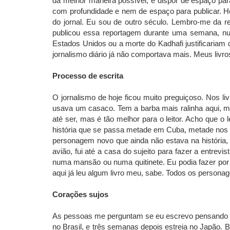
da melhor maneira possível, e dispor de espaço par
com profundidade e nem de espaço para publicar. H
do jornal. Eu sou de outro século. Lembro-me da 
publicou essa reportagem durante uma semana, nu
Estados Unidos ou a morte do Kadhafi justificariam q
jornalismo diário já não comportava mais. Meus livros
Processo de escrita
O jornalismo de hoje ficou muito preguiçoso. Nos liv
usava um casaco. Tem a barba mais ralinha aqui, mai
até ser, mas é tão melhor para o leitor. Acho que o
história que se passa metade em Cuba, metade nos 
personagem novo que ainda não estava na história, 
avião, fui até a casa do sujeito para fazer a entrev
numa mansão ou numa quitinete. Eu podia fazer por t
aqui já leu algum livro meu, sabe. Todos os person
Corações sujos
As pessoas me perguntam se eu escrevo pensando na
no Brasil, e três semanas depois estreia no Japão.