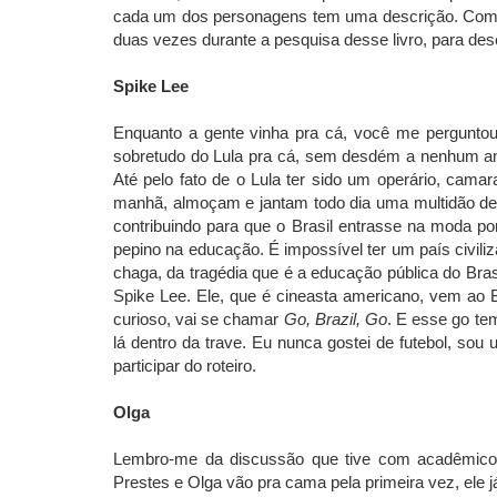
cada um dos personagens tem uma descrição. Como
duas vezes durante a pesquisa desse livro, para dese
Spike Lee
Enquanto a gente vinha pra cá, você me perguntou 
sobretudo do Lula pra cá, sem desdém a nenhum ant
Até pelo fato de o Lula ter sido um operário, cam
manhã, almoçam e jantam todo dia uma multidão de 
contribuindo para que o Brasil entrasse na moda po
pepino na educação. É impossível ter um país civil
chaga, da tragédia que é a educação pública do Bras
Spike Lee. Ele, que é cineasta americano, vem ao 
curioso, vai se chamar
Go, Brazil, Go
. E esse go tem
lá dentro da trave. Eu nunca gostei de futebol, sou
participar do roteiro.
Olga
Lembro-me da discussão que tive com acadêmic
Prestes e Olga vão pra cama pela primeira vez, ele 