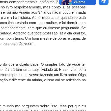
nças comportamentais, então ela já tinha uma vasta
 no livro respeitosamente, mas conto. E as pessoas
le ser ou não virgem aos 37 anos não mudou em nada
é a minha história. Acho importante, quando se está
 nunca tinha estado com uma mulher, e foi dormir com
espontaneamente, sem que eu tivesse perguntado. Se
tada. Acredito que toda profissão, seja ela qual for,
 dá um bom terno. Um bom mestre de obras é capaz de
 as pessoas não veem.
do que a objetividade. O simples fato de você ter
ietnã? Já tem uma subjetividade aí. E isso vale para
 época que eu, estivesse fazendo um livro sobre Olga
ção é diferente da minha, e isso vai se refletindo na
todo mundo me perguntam sobre isso. Mas por que eu