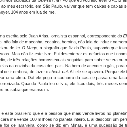
últimos soldados da Guerra Fria
? Porque eu vou escrever o ACM em
 for ao meu escritório, em São Paulo, vai ver que tem caixas e caixa
eyer, 104 anos em lua de mel.
ma escrita pelo Juan Arias, jornalista espanhol, correspondente do
El
 não fala de maconha, cocaína, heroína, não fala de induzir namora
ixou de ler
O Mago
, a biografia que fiz do Paulo, supondo que fo
oas. Mas não fiz este livro. Fui desenterrar os defuntos que tinham
io, de três relações homossexuais seguidas para saber se era ou nã
anelas da cozinha da casa dos pais. Na hora de acender o gás, para
al de ir embora, de fazer o
check-out
. Ali ele se apavora. Porque el
ar uma alma. Daí ele pega o cachorro da casa e passa uma faca 
 horrorizado. Quando Paulo leu o livro, ele ficou dois, três meses sem
mesmo sabia que era assim.
é este brasileiro que é a pessoa que mais vende livros no planet
se cara me vende 160 milhões no planeta inteiro. E aí descobri um p
flor de laranjeira, como se diz em Minas, é uma sucessão de trag