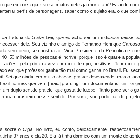
 que eu consegui isso se muitos deles já morreram? Falando com 
nterrar perfis de personagens, saber como o sujeito era, o que comi
da história do Spike Lee, que eu acho ser um indicador desse boo
ecessor dele. Sou vizinho e amigo do Fernando Henrique Cardoso,
arada sem dedo, sem instrução. Virar Presidente da República e c
40, 50 milhões de pessoas é incrível porque isso é quase a popul
r razões, pela primeira vez em muito tempo, positivas. Tem muito 
izado em que professor ganhe tão mal como ganha no Brasil. Fui secr
il. Sei que ainda tem muito abacaxi pra ser descascado, mas o lado
Brasil no mês que vem [maio] pra dirigir um documentário, um lon
 um duplo sentido pra ele, que gosta de futebol. Tanto pode ser o go
 um mau brasileiro nesse sentido. Por sorte, vou participar do proje
os sobre o
Olga
. No livro, eu conto, delicadamente, respeitosame
já tinha 37 anos e ela 20. Ela já tinha dormido com um monte de ge