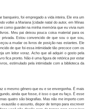
 banqueiro, foi empregado a vida inteira. Ele era um
o voltei a Mariana [cidade natal do autor, em Minas
o sei como guardei na minha memória que eu vivia num
ivros. Meu pai deixou pouca coisa material para os
er privada. Estou convencido de que sou o que sou,
eçou a mudar os livros de posição nas estantes. Ele
encido de que foi essa intimidade tão precoce com os
 um leitor voraz. Acho que ali adquiri o gosto pela
vro fica pronto. Não é uma figura de retórica por estar
ivros, estimulado pela intimidade com a biblioteca da
 faz o mesmo gênero que eu e se envergonha. É mais
gundo, ainda que fosse, é isso o que eu faço. É esse
apenas quatro são biografias. Mas não me importo com
om exaustão o assunto, dispor de tempo para escrever