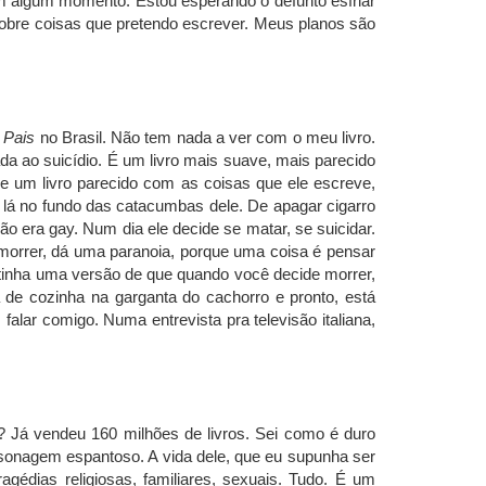
 algum momento. Estou esperando o defunto esfriar
s sobre coisas que pretendo escrever. Meus planos são
 Pais
no Brasil. Não tem nada a ver com o meu livro.
da ao suicídio. É um livro mais suave, mais parecido
sse um livro parecido com as coisas que ele escreve,
 lá no fundo das catacumbas dele. De apagar cigarro
o era gay. Num dia ele decide se matar, se suicidar.
 morrer, dá uma paranoia, porque uma coisa é pensar
e tinha uma versão de que quando você decide morrer,
de cozinha na garganta do cachorro e pronto, está
 falar comigo. Numa entrevista pra televisão italiana,
a? Já vendeu 160 milhões de livros. Sei como é duro
ersonagem espantoso. A vida dele, que eu supunha ser
édias religiosas, familiares, sexuais. Tudo. É um