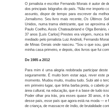
O jornalista e escritor Fernando Morais é autor de 
dos principais biógrafos do país. “Não me importo c
assunto, dispor de tempo para escrever da melhor
Jornalismo
. Seu livro mais recente,
Os Últimos Sol
Unidos, numa trama eletrizante, que se aproxima 
Paulo Coelho, Assis Chateaubriand e Olga Benário,
37 anos [Luís Carlos] Prestes era virgem, nunca t
mediado pelo jornalista Luiz Andrioli, Fernando Mor
de Minas Gerais onde nasceu. “Sou o que sou, ganhei
minha casa primeiro, e depois, dos livros que fui c
De 1985 a 2012
Para mim é uma alegria redobrada participar deste 
seguramente. É muito bom estar aqui, rever este p
momento. Mudou muito, mudou tudo. Subi até o terce
em primeiro lugar, que tinha barba preta, o cabelo
área cultural, na educação, que é a base de tudo iss
Poder olhar pra trás, pra esses quase 30 anos, é 
desse país, esse país que agora está na moda — e 
de criança, de massacre de índio, de brutalidade con