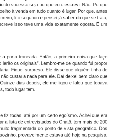
ão do sucesso seja porque eu o escrevi. Não. Porque
oelho à venda em tudo quanto é lugar. Por que, antes
imeiro, li o segundo e pensei já saber do que se trata,
 escreve isso teve uma vida exatamente oposta. É um
 porta trancada. Então, a primeira coisa que faço
o lerão os originais”. Lembro-me de quando fui propor
aria. Fiquei surpreso. Ele disse que alguém tinha de
ão custaria nada para ele. Daí deixei bem claro que
”. Quinze dias depois, ele me ligou e falou que topava
s, todo lugar tem.
 e fiz todas, até por um certo egoísmo. Achei que era
ar a lista de entrevistados do Chatô, tem mais de 200
muito fragmentada do ponto de vista geográfico. Dos
s sozinho, provavelmente estava até hoje na pesquisa.