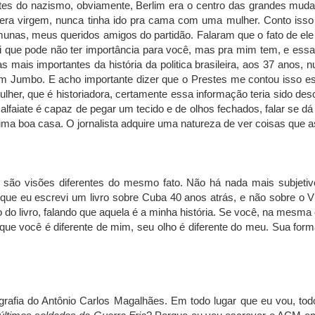
ntes do nazismo, obviamente, Berlim era o centro das grandes muda
 era virgem, nunca tinha ido pra cama com uma mulher. Conto isso
munas, meus queridos amigos do partidão. Falaram que o fato de e
di que pode não ter importância para você, mas pra mim tem, e essa 
 mais importantes da história da politica brasileira, aos 37 anos,
 um Jumbo. E acho importante dizer que o Prestes me contou isso 
her, que é historiadora, certamente essa informação teria sido descar
lfaiate é capaz de pegar um tecido e de olhos fechados, falar se
e uma boa casa. O jornalista adquire uma natureza de ver coisas que
o visões diferentes do mesmo fato. Não há nada mais subjetivo 
 que eu escrevi um livro sobre Cuba 40 anos atrás, e não sobre o V
 do livro, falando que aquela é a minha história. Se você, na mesma
rque você é diferente de mim, seu olho é diferente do meu. Sua forma
ografia do Antônio Carlos Magalhães. Em todo lugar que eu vou, 