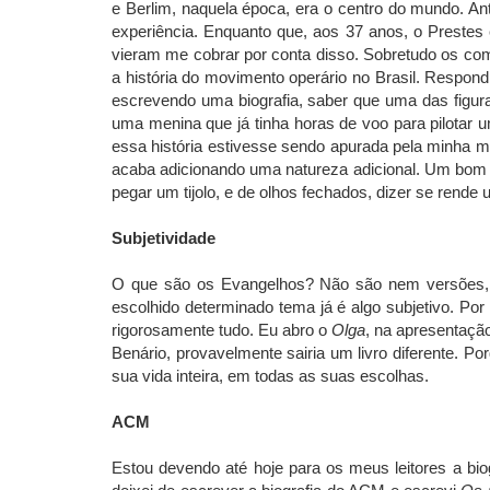
e Berlim, naquela época, era o centro do mundo. A
experiência. Enquanto que, aos 37 anos, o Prestes
vieram me cobrar por conta disso. Sobretudo os co
a história do movimento operário no Brasil. Respon
escrevendo uma biografia, saber que uma das figuras
uma menina que já tinha horas de voo para pilotar
essa história estivesse sendo apurada pela minha mul
acaba adicionando uma natureza adicional. Um bom a
pegar um tijolo, e de olhos fechados, dizer se rend
Subjetividade
O que são os Evangelhos? Não são nem versões, sã
escolhido determinado tema já é algo subjetivo. Por
rigorosamente tudo. Eu abro o
Olga
, na apresentação
Benário, provavelmente sairia um livro diferente. Po
sua vida inteira, em todas as suas escolhas.
ACM
Estou devendo até hoje para os meus leitores a bi