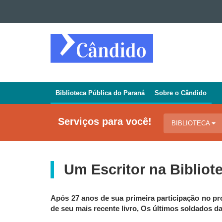
Ir para o conteúdo
Ir para a navegação
REVISTA
Ir para a busca
CÂNDIDO
Mapa do site
Biblioteca Pública do Paraná
Sobre o Cândido
Navegação
Jornal
Serviços para você!
BIBLIOTECA
Cândido
Um Escritor na Bibliot
Após 27 anos de sua primeira participação no pro
de seu mais recente livro, Os últimos soldados d