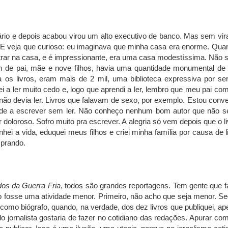
rio e depois acabou virou um alto executivo de banco. Mas sem virar
. E veja que curioso: eu imaginava que minha casa era enorme. Quand
 entrar na casa, e é impressionante, era uma casa modestíssima. Nã
 de pai, mãe e nove filhos, havia uma quantidade monumental de l
a os livros, eram mais de 2 mil, uma biblioteca expressiva por s
 a ler muito cedo e, logo que aprendi a ler, lembro que meu pai com
 não devia ler. Livros que falavam de sexo, por exemplo. Estou conv
nde a escrever sem ler. Não conheço nenhum bom autor que não seja
er doloroso. Sofro muito pra escrever. A alegria só vem depois que o li
ei a vida, eduquei meus filhos e criei minha família por causa de l
mprando.
dos da Guerra Fria
, todos são grandes reportagens. Tem gente que
sso fosse uma atividade menor. Primeiro, não acho que seja menor. Se
o como biógrafo, quando, na verdade, dos dez livros que publiquei, 
do jornalista gostaria de fazer no cotidiano das redações. Apurar c