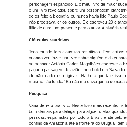
personagem espantoso. É o meu livro de maior suces
é um livro revelador, sobre um personagem planetári
de ter feito a biografia, eu nunca havia lido Paulo Co
não precisava ler os outros. Ele escreveu 20 e tan
filão de ouro, um presente para o autor. A história r
Cláusulas restritivas
Todo mundo tem clausulas restritivas. Tem coisas
quando vou fazer um livro sobre alguém é dizer para 
ao senador Antônio Carlos Magalhães escrever a hist
pagar a passagem de avião, meu hotel em Salvador. 
ele não iria ler os originais. Na hora que falei isso
mesmo não lendo. “Eu não me envergonho de nada do q
Pesquisa
Varia de livro pra livro. Neste livro mais recente, 
bom demais para delegar para alguém. Mas quando a li
pessoas, espalhadas por todo o Brasil, e até pelo 
confins da Amazônia até a fronteira do Uruguai, tem 