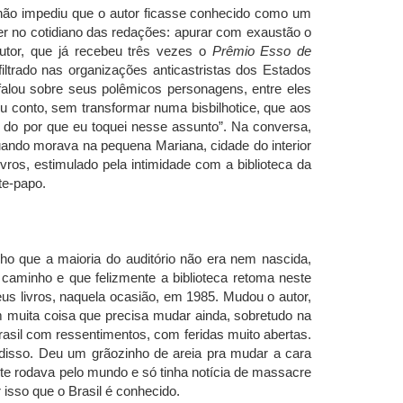
o, não impediu que o autor ficasse conhecido como um
zer no cotidiano das redações: apurar com exaustão o
autor, que já recebeu três vezes o
Prêmio Esso de
filtrado nas organizações anticastristas dos Estados
falou sobre seus polêmicos personagens, entre eles
eu conto, sem transformar numa bisbilhotice, que aos
 do por que eu toquei nesse assunto”. Na conversa,
quando morava na pequena Mariana, cidade do interior
vros, estimulado pela intimidade com a biblioteca da
te-papo.
cho que a maioria do auditório não era nem nascida,
caminho e que felizmente a biblioteca retoma neste
us livros, naquela ocasião, em 1985. Mudou o autor,
m muita coisa que precisa mudar ainda, sobretudo na
Brasil com ressentimentos, com feridas muito abertas.
 disso. Deu um grãozinho de areia pra mudar a cara
e rodava pelo mundo e só tinha notícia de massacre
 isso que o Brasil é conhecido.