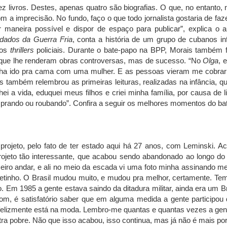
dez livros. Destes, apenas quatro são biografias. O que, no entant
om a imprecisão. No fundo, faço o que todo jornalista gostaria de fa
 maneira possível e dispor de espaço para publicar”, explica o 
dados da Guerra Fria
, conta a história de um grupo de cubanos in
dos
thrillers
policiais. Durante o bate-papo na BPP, Morais também 
 que lhe renderam obras controversas, mas de sucesso. “No
Olga
, 
inha ido pra cama com uma mulher. E as pessoas vieram me cobrar
ais também relembrou as primeiras leituras, realizadas na infância, 
 a vida, eduquei meus filhos e criei minha família, por causa de li
omprando ou roubando”. Confira a seguir os melhores momentos do ba
projeto, pelo fato de ter estado aqui há 27 anos, com Leminski. A
rojeto tão interessante, que acabou sendo abandonado ao longo do 
iro andar, e ali no meio da escada vi uma foto minha assinando me
 pretinho. O Brasil mudou muito, e mudou pra melhor, certamente. Te
o. Em 1985 a gente estava saindo da ditadura militar, ainda era um 
bom, é satisfatório saber que em alguma medida a gente participou
felizmente está na moda. Lembro-me quantas e quantas vezes a gent
tra pobre. Não que isso acabou, isso continua, mas já não é mais por