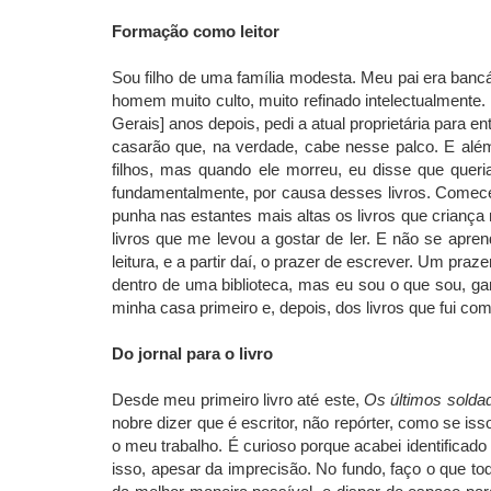
Formação como leitor
Sou filho de uma família modesta. Meu pai era bancá
homem muito culto, muito refinado intelectualmente
Gerais] anos depois, pedi a atual proprietária para
casarão que, na verdade, cabe nesse palco. E além
filhos, mas quando ele morreu, eu disse que queri
fundamentalmente, por causa desses livros. Comecei
punha nas estantes mais altas os livros que criança
livros que me levou a gostar de ler. E não se apre
leitura, e a partir daí, o prazer de escrever. Um praz
dentro de uma biblioteca, mas eu sou o que sou, ganh
minha casa primeiro e, depois, dos livros que fui co
Do jornal para o livro
Desde meu primeiro livro até este,
Os últimos solda
nobre dizer que é escritor, não repórter, como se i
o meu trabalho. É curioso porque acabei identificad
isso, apesar da imprecisão. No fundo, faço o que to