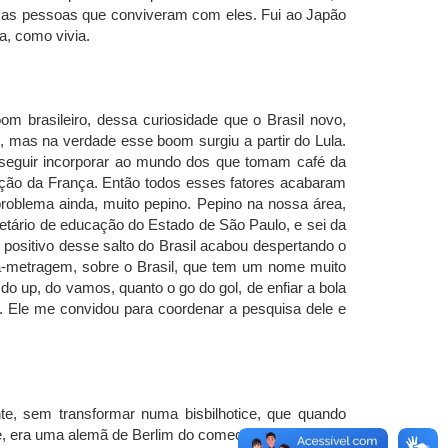
as pessoas que conviveram com eles. Fui ao Japão
a, como vivia.
m brasileiro, dessa curiosidade que o Brasil novo,
 mas na verdade esse boom surgiu a partir do Lula.
onseguir incorporar ao mundo dos que tomam café da
ação da França. Então todos esses fatores acabaram
problema ainda, muito pepino. Pepino na nossa área,
etário de educação do Estado de São Paulo, e sei da
 positivo desse salto do Brasil acabou despertando o
ga-metragem, sobre o Brasil, que tem um nome muito
 do up, do vamos, quanto o go do gol, de enfiar a bola
to. Ele me convidou para coordenar a pesquisa dele e
nte, sem transformar numa bisbilhotice, que quando
nte, era uma alemã de Berlim do começo do século XX,