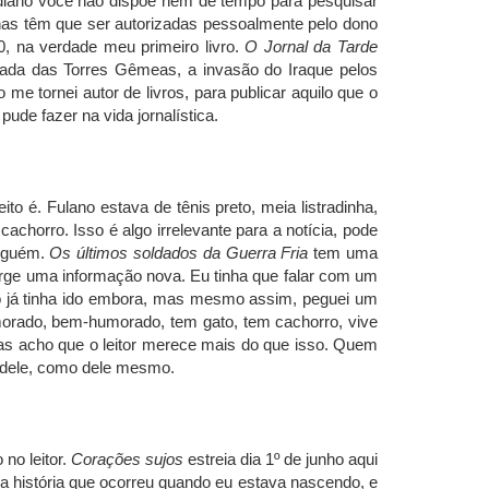
tidiano você não dispõe nem de tempo para pesquisar
has têm que ser autorizadas pessoalmente pelo dono
, na verdade meu primeiro livro.
O Jornal da Tarde
ada das Torres Gêmeas, a invasão do Iraque pelos
me tornei autor de livros, para publicar aquilo que o
ude fazer na vida jornalística.
to é. Fulano estava de tênis preto, meia listradinha,
chorro. Isso é algo irrelevante para a notícia, pode
inguém.
Os últimos soldados da Guerra Fria
tem uma
rge uma informação nova. Eu tinha que falar com um
vro já tinha ido embora, mas mesmo assim, peguei um
-humorado, bem-humorado, tem gato, tem cachorro, vive
 Mas acho que o leitor merece mais do que isso. Quem
o dele, como dele mesmo.
no leitor.
Corações sujos
estreia dia 1º de junho aqui
a história que ocorreu quando eu estava nascendo, e