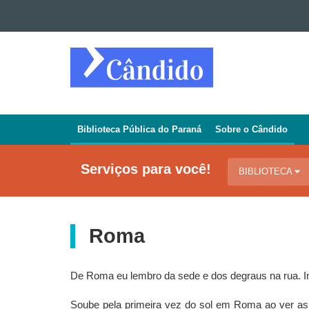
Ir para o conteúdo
Ir para a navegação
REVISTA
Ir para a busca
CÂNDIDO
Mapa do site
Biblioteca Pública do Paraná
Sobre o Cândido
Navegação
Jornal
Serviços para você!
BIBLIOTECA
Cândido
Roma
De Roma eu lembro da sede e dos degraus na rua. In
Soube pela primeira vez do sol em Roma ao ver as