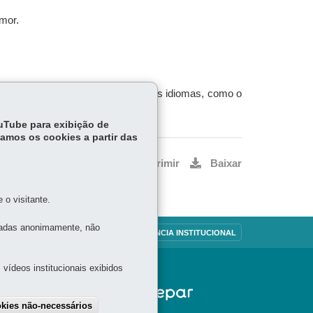
mor.
. Sua obra foi traduzida para diversos idiomas, como o
ouTube para exibição de
tamos os cookies a partir das
Voltar
Início
Imprimir
Baixar
o visitante.
tadas anonimamente, não
OUVIDORIA
TRANSPARÊNCIA INSTITUCIONAL
vídeos institucionais exibidos
okies não-necessários