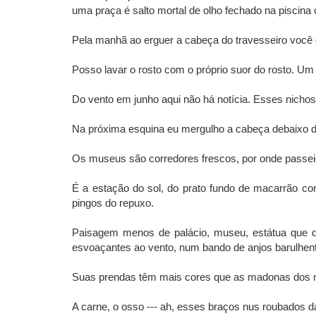
uma praça é salto mortal de olho fechado na piscina 
Pela manhã ao erguer a cabeça do travesseiro você 
Posso lavar o rosto com o próprio suor do rosto. Um
Do vento em junho aqui não há notícia. Esses nich
Na próxima esquina eu mergulho a cabeça debaixo da
Os museus são corredores frescos, por onde passeio 
É a estação do sol, do prato fundo de macarrão com
pingos do repuxo.
Paisagem menos de palácio, museu, estátua que da
esvoaçantes ao vento, num bando de anjos barulhen
Suas prendas têm mais cores que as madonas dos m
A carne, o osso --- ah, esses braços nus roubados da