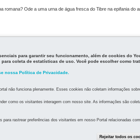
ba romana? Ode a uma urna de água fresca do Tibre na epifania do a
itiba
,
A polaquinha
e
O maníaco do olho verde
, entre outros títulos
anhou o prêmio Camões de literatura. O autor vive em Curitiba (PR).
essenciais para garantir seu funcionamento, além de cookies do Y
 para coleta de estatísticas de uso. Você pode escolher como tra
e nossa Política de Privacidade.
rtal não funciona plenamente. Esses cookies não coletam informações sobre 
der como os visitantes interagem com nosso site. As informações são cole
MAPA DO SITE
DENUNCIE CORRUPÇÃO
para rastrear preferências dos visitantes em nosso Portal relacionadas com 
ICA DO PARANÁ - BPP
tro
-
80020-901
-
Curitiba
-
PR
MAPA
Rejeitar todos os co