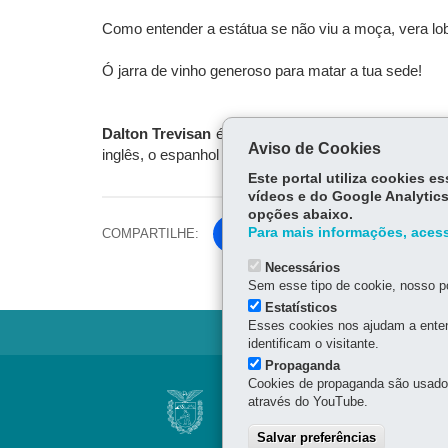
Como entender a estátua se não viu a moça, vera lo
Ó jarra de vinho generoso para matar a tua sede!
Dalton Trevisan
é autor dos livros
O vampiro de Cur
Aviso de Cookies
inglês, o espanhol e o italiano. Em 2012, Trevisan g
Este portal utiliza cookies 
vídeos e do Google Analytics
opções abaixo.
Para mais informações, acess
COMPARTILHE:
Fa
ce
Necessários
Tw
bo
Sem esse tipo de cookie, nosso po
itt
ok
Estatísticos
er
Esses cookies nos ajudam a enten
identificam o visitante.
Propaganda
Navegação
Cookies de propaganda são usados 
BIBLIOTECA PÚBL
através do YouTube.
Jornal
Cândido Lopes, 133 - Cen
Salvar preferências