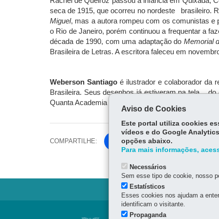
Rachel de Queiroz passou a infância em Quixadá, C
seca de 1915, que ocorreu no nordeste brasileiro. R
Miguel
, mas a autora rompeu com os comunistas e 
o Rio de Janeiro, porém continuou a frequentar a f
década de 1990, com uma adaptação do
Memorial 
Brasileira de Letras. A escritora faleceu em novembr
Weberson Santiago
é ilustrador e colaborador da r
Brasileira. Seus desenhos já estiveram na tela d
Quanta Academia de Artes. Vive em Mogi das Cruze
Aviso de Cookies
Este portal utiliza cookies 
vídeos e do Google Analytics
COMPARTILHE:
opções abaixo.
Fa
Para mais informações, acess
ce
Tw
bo
Necessários
itt
Sem esse tipo de cookie, nosso po
ok
er
Estatísticos
Esses cookies nos ajudam a enten
identificam o visitante.
Navegação
Propaganda