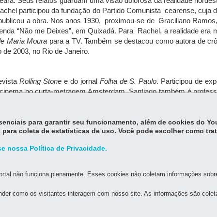
eará. Seus relatos guardam uma visão dolorosa da realidade nordes
achel participou da fundação do Partido Comunista cearense, cuja d
publicou a obra. Nos anos 1930, proximou-se de Graciliano Ramos,
azenda “Não me Deixes”, em Quixadá. Para Rachel, a realidade era
de Maria Moura
para a TV. Também se destacou como autora de crôni
o de 2003, no Rio de Janeiro.
evista
Rolling Stone
e do jornal
Folha de S. Paulo
. Participou de e
o cinema no curta-metragem Amsterdam. Santiago também é profes
s (SP).
essenciais para garantir seu funcionamento, além de cookies do Y
 para coleta de estatísticas de uso. Você pode escolher como tra
e nossa Política de Privacidade.
rtal não funciona plenamente. Esses cookies não coletam informações sobre 
MAPA DO SITE
DENUNCIE CORRUPÇÃO
der como os visitantes interagem com nosso site. As informações são cole