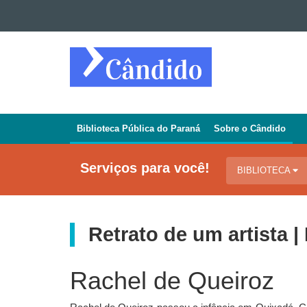
Ir para o conteúdo
Ir para a navegação
REVISTA
Ir para a busca
CÂNDIDO
Mapa do site
Biblioteca Pública do Paraná
Sobre o Cândido
Navegação
Jornal
Serviços para você!
BIBLIOTECA
Cândido
Retrato de um artista 
Rachel de Queiroz