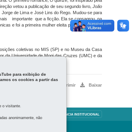
tina. O primeiro romance,
O quinze
, foi inspirado pela
ireção vetou a publicação de seu segundo livro,
João
 Jorge de Lima e José Lins do Rego. Mudou-se para
 mais importante que a ficção. Ela se consagrou, na
cas e foi a primeira mulher eleita para a Academia
xposições coletivas no MIS (SP) e no Museu da Casa
sor da Universidade de Mogi das Cruzes (UMC) e da
ouTube para exibição de
tamos os cookies a partir das
Voltar
Início
Imprimir
Baixar
o visitante.
OUVIDORIA
TRANSPARÊNCIA INSTITUCIONAL
tadas anonimamente, não