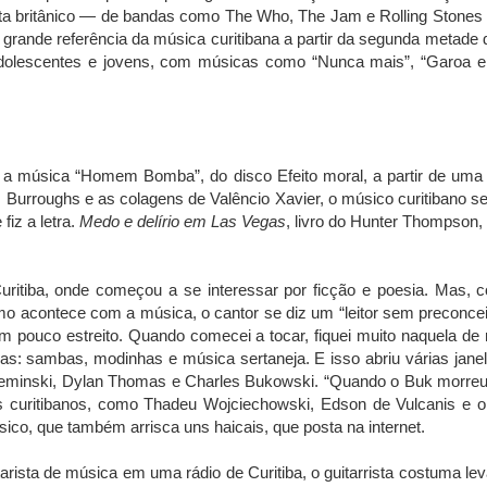
ista britânico — de bandas como The Who, The Jam e Rolling Stones
uma grande referência da música curitibana a partir da segunda meta
 adolescentes e jovens, com músicas como “Nunca mais”, “Garoa e
eu a música “Homem Bomba”, do disco Efeito moral, a partir de uma 
urroughs e as colagens de Valêncio Xavier, o músico curitibano sep
fiz a letra.
Medo e delírio em Las Vegas
, livro do Hunter Thompson
uritiba, onde começou a se interessar por ficção e poesia. Mas, con
mo acontece com a música, o cantor se diz um “leitor sem preconceit
m pouco estreito. Quando comecei a tocar, fiquei muito naquela de 
s: sambas, modinhas e música sertaneja. E isso abriu várias jane
ulo Leminski, Dylan Thomas e Charles Bukowski. “Quando o Buk mor
curitibanos, como Thadeu Wojciechowski, Edson de Vulcanis e o f
ico, que também arrisca uns haicais, que posta na internet.
ista de música em uma rádio de Curitiba, o guitarrista costuma lev