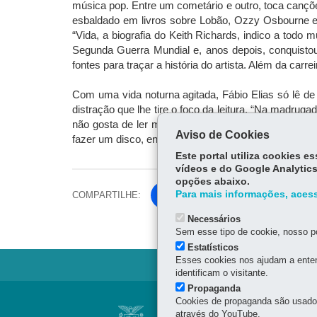
música pop. Entre um cometário e outro, toca cançõe
esbaldado em livros sobre Lobão, Ozzy Osbourne e o
“Vida, a biografia do Keith Richards, indico a tod
Segunda Guerra Mundial e, anos depois, conquistou
fontes para traçar a história do artista. Além da ca
Com uma vida noturna agitada, Fábio Elias só lê 
distração que lhe tire o foco da leitura. “Na madru
não gosta de ler mais de um livro ao mesmo tempo. 
Aviso de Cookies
fazer um disco, entro de cabeça naquilo. Não mistur
Este portal utiliza cookies 
vídeos e do Google Analytics
opções abaixo.
Para mais informações, acess
COMPARTILHE:
Fa
ce
Necessários
Tw
bo
Sem esse tipo de cookie, nosso po
itt
ok
Estatísticos
er
Esses cookies nos ajudam a enten
identificam o visitante.
Propaganda
Navegação
Cookies de propaganda são usados 
BIBLIOTECA PÚBL
através do YouTube.