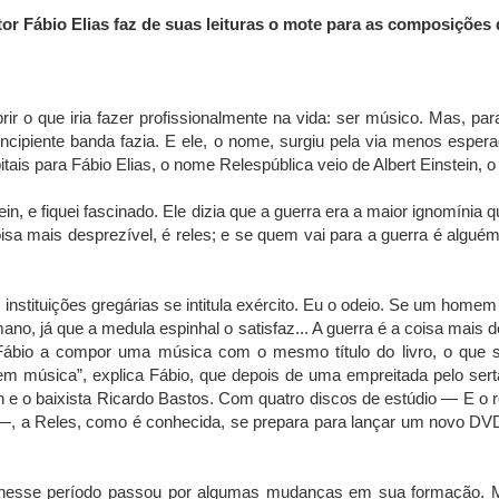
itor Fábio Elias faz de suas leituras o mote para as composições
brir o que iria fazer profissionalmente na vida: ser músico. Mas, p
cipiente banda fazia. E ele, o nome, surgiu pela via menos espera
ais para Fábio Elias, o nome Relespública veio de Albert Einstein, o
tein, e fiquei fascinado. Ele dizia que a guerra era a maior ignomínia
sa mais desprezível, é reles; e se quem vai para a guerra é alguém 
as instituições gregárias se intitula exército. Eu o odeio. Se um home
, já que a medula espinhal o satisfaz... A guerra é a coisa mais de
a Fábio a compor uma música com o mesmo título do livro, o que s
 em música”, explica Fábio, que depois de uma empreitada pelo ser
 e o baixista Ricardo Bastos. Com quatro discos de estúdio — E o roc
08) —, a Reles, como é conhecida, se prepara para lançar um novo 
nesse período passou por algumas mudanças em sua formação. Mas