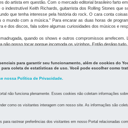
s do artista em questão. Com o mercado editorial brasileiro farto em
 indestrutível Keith Richards, guitarrista dos Rolling Stones que 
o mundo que tenha interesse pela história do rock. O cara conta coi
 o mundo com a música.” Para encarar as duas horas de programa,
rreira e dos discos, fala sobre algumas curiosidades dos músicos e re
de madrugada, quando os shows e outros compromissos arrefecem.
gada não posso tocar porque incomoda os vizinhos. Então desligo tud
Gosta de curtir o livro, digeri-lo, começar e terminar a leitura s
o as coisas. Não sou aquele leitor que devora romances, livros de p
essenciais para garantir seu funcionamento, além de cookies do Y
 para coleta de estatísticas de uso. Você pode escolher como tra
e nossa Política de Privacidade.
rtal não funciona plenamente. Esses cookies não coletam informações sobre 
der como os visitantes interagem com nosso site. As informações são cole
MAPA DO SITE
DENUNCIE CORRUPÇÃO
para rastrear preferências dos visitantes em nosso Portal relacionadas com 
ICA DO PARANÁ - BPP