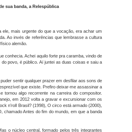
 de sua banda, a Relespública
ara ele, mais urgente do que a vocação, era achar um
da. Ao invés de referências que lembrasse a cultura
 físico alemão.
 que conhecia. Achei aquilo forte pra caramba, vindo de
do povo, é público. Aí juntei as duas coisas e saiu a
m puder sentir qualquer prazer em desfilar aos sons de
sprezível que existe. Prefiro deixar-me assassinar a
e tornou algo recorrente na carreira do compositor.
tanejo, em 2012 volta a gravar e excursionar com os
k n’roll Brasil? (1998), O circo está armado (2000),
DVD, chamado Antes do fim do mundo, em que a banda
 o núcleo central, formado pelos três integrantes