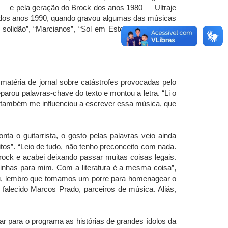
 — e pela geração do Brock dos anos 1980 — Ultraje
de dos anos 1990, quando gravou algumas das músicas
 solidão”, “Marcianos”, “Sol em Estocolmo” e “Essa
matéria de jornal sobre catástrofes provocadas pelo
arou palavras-chave do texto e montou a letra. “Li o
, também me influenciou a escrever essa música, que
ta o guitarrista, o gosto pelas palavras veio ainda
os”. “Leio de tudo, não tenho preconceito com nada.
rock e acabei deixando passar muitas coisas legais.
linhas para mim. Com a literatura é a mesma coisa”,
reu, lembro que tomamos um porre para homenagear o
alecido Marcos Prado, parceiros de música. Aliás,
ar para o programa as histórias de grandes ídolos da