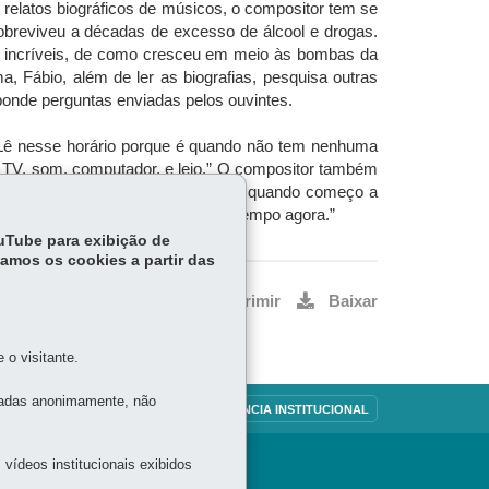
 relatos biográficos de músicos, o compositor tem se
sobreviveu a décadas de excesso de álcool e drogas.
sas incríveis, de como cresceu em meio às bombas da
 Fábio, além de ler as biografias, pesquisa outras
sponde perguntas enviadas pelos ouvintes.
 Lê nesse horário porque é quando não tem nenhuma
o, TV, som, computador, e leio.” O compositor também
em interrupções. “É como na música: quando começo a
oesia e biografias, tudo ao mesmo tempo agora.”
ouTube para exibição de
tamos os cookies a partir das
Voltar
Início
Imprimir
Baixar
o visitante.
tadas anonimamente, não
OUVIDORIA
TRANSPARÊNCIA INSTITUCIONAL
vídeos institucionais exibidos