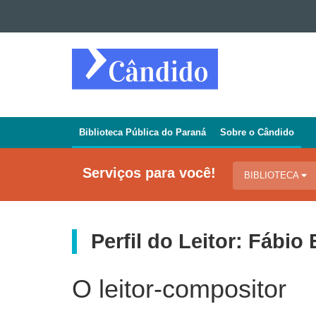
Ir para o conteúdo
Ir para a navegação
REVISTA
Ir para a busca
CÂNDIDO
Mapa do site
Biblioteca Pública do Paraná
Sobre o Cândido
Navegação
Jornal
Serviços para você!
BIBLIOTECA
Cândido
Perfil do Leitor: Fábio 
O leitor-compositor