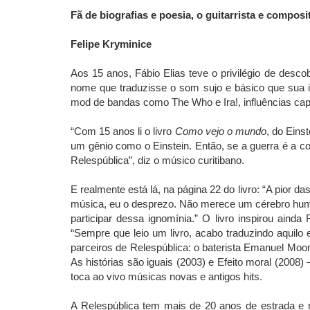
Fã de biografias e poesia, o guitarrista e compos
Felipe Kryminice
Aos 15 anos, Fábio Elias teve o privilégio de desco
nome que traduzisse o som sujo e básico que sua in
mod de bandas como The Who e Ira!, influências capit
“Com 15 anos li o livro
Como vejo o mundo
, do Eins
um gênio como o Einstein. Então, se a guerra é a coi
Relespública”, diz o músico curitibano.
E realmente está lá, na página 22 do livro: “A pior d
música, eu o desprezo. Não merece um cérebro humano
participar dessa ignomínia.” O livro inspirou aind
“Sempre que leio um livro, acabo traduzindo aquilo
parceiros de Relespública: o baterista Emanuel Moon
As histórias são iguais (2003) e Efeito moral (20
toca ao vivo músicas novas e antigos hits.
A Relespública tem mais de 20 anos de estrada e 