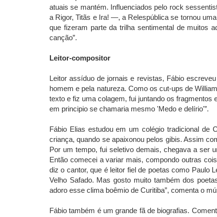
atuais se mantém. Influenciados pelo rock sessent
a Rigor, Titãs e Ira! —, a Relespública se tornou 
que fizeram parte da trilha sentimental de muitos
canção”.
Leitor-compositor
Leitor assíduo de jornais e revistas, Fábio escrev
homem e pela natureza. Como os cut-ups de William B
texto e fiz uma colagem, fui juntando os fragmentos e 
em principio se chamaria mesmo 'Medo e delírio'”.
Fábio Elias estudou em um colégio tradicional de C
criança, quando se apaixonou pelos gibis. Assim co
Por um tempo, fui seletivo demais, chegava a ser u
Então comecei a variar mais, compondo outras coisa
diz o cantor, que é leitor fiel de poetas como Pa
Velho Safado. Mas gosto muito também dos poetas 
adoro esse clima boêmio de Curitiba”, comenta o mús
Fábio também é um grande fã de biografias. Comentar