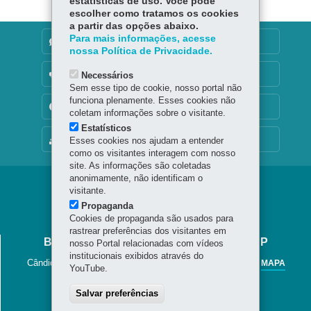
estatísticas de uso. Você pode
escolher como tratamos os cookies
a partir das opções abaixo.
Para mais informações, acesse
DENUNCIE CORRUPÇÃO
nossa Política de Privacidade.
OUVIDORIA
Necessários
Sem esse tipo de cookie, nosso portal não
funciona plenamente. Esses cookies não
TRANSPARÊNCIA INSTITUCIONAL
coletam informações sobre o visitante.
Estatísticos
MAPA DO SITE
Esses cookies nos ajudam a entender
como os visitantes interagem com nosso
site. As informações são coletadas
anonimamente, não identificam o
Navegação
visitante.
Propaganda
Jornal
Cookies de propaganda são usados para
Cândido
rastrear preferências dos visitantes em
BIBLIOTECA PÚBLICA DO PARANÁ - BPP
nosso Portal relacionadas com vídeos
institucionais exibidos através do
Cândido Lopes, 133 - Centro
-
80020-901
-
Curitiba
-
PR
MAPA
YouTube.
41 3221-4900 / 41 3225-6883
Salvar preferências
Horário de Atendimento