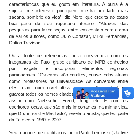
características que eu gosto em literatura. A outra é a
sujeira, me interesso por quem mostra um lado mais
sacana, sombrio da vida”, diz Nero, que credita ao teatro
boa parte de seu repertório literário. “Através das
pesquisas para fazer peças, entrei em contato com a obra
de vários autores, como Julio Cortázar, Millôr Fernandes,
Dalton Trevisan.”
Outra fonte de referências foi a convivência com os
integrantes do Fato, grupo curitibano de MPB conhecido
por resgatar e incorporar elementos regionais
paranaenses. “Os caras são eruditos, quase todos atuam
como professores na universidade. As conversas entre
eles rolam num nível altíssimo, e eu ficava tentando
guardar todos os nomes citados para pesquisar depois. Foi
assim com Nietzsche, Freud, Jung, etc. E com os
escritores locais, que são mais importantes, na minha vida,
que Drummond e Machado”, revela o artista, que fez parte
do Fato entre 1997 e 2007.
Seu “cânone” de curitibanos inclui Paulo Leminski (“Já tive