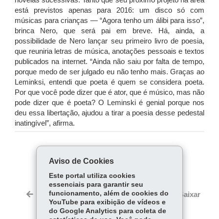
novelas sucessivas. Tanto que seu próximo projeto na área
está previstos apenas para 2016: um disco só com
músicas para crianças — “Agora tenho um álibi para isso”,
brinca Nero, que será pai em breve. Há, ainda, a
possibilidade de Nero lançar seu primeiro livro de poesia,
que reuniria letras de música, anotações pessoais e textos
publicados na internet. “Ainda não saiu por falta de tempo,
porque medo de ser julgado eu não tenho mais. Graças ao
Leminksi, entendi que poeta é quem se considera poeta.
Por que você pode dizer que é ator, que é músico, mas não
pode dizer que é poeta? O Leminski é genial porque nos
deu essa libertação, ajudou a tirar a poesia desse pedestal
inatingível”, afirma.
COMPARTILHE:
Aviso de Cookies
Fa
W
Este portal utiliza cookies
ce
ha
essenciais para garantir seu
Tw
bo
ts
funcionamento, além de cookies do
Voltar
Início
Imprimir
Baixar
itt
YouTube para exibição de vídeos e
ok
Ap
er
do Google Analytics para coleta de
p