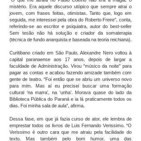
“O que me atraía no Paulo Coelho não era a magia, o
mistério. Era aquele discurso utópico que sempre atrai o
jovem, com frases feitas, otimistas. Tanto que, logo em
seguida, me interessei pela obra do Roberto Freire”, conta,
referindo-se ao escritor e psiquiatra, autor do best-seller
Sem tesão não há solução e criador da somaterapia
(técnica de fundo anarquista e baseada na teoria reichiana).
Curitibano criado em São Paulo, Alexandre Nero voltou à
capital paranaense aos 17 anos, depois de largar a
faculdade de Administração. Virou “músico da noite” para
pagar as contas e acabou fazendo amizade também com
gente de teatro. “Foi então que se abriu um universo novo
para mim. Mas aí eu precisei buscar uma formação
cultural ‘na marra’, na ‘unha’. Morava quase do lado da
Biblioteca Pública do Paraná e ia lá praticamente todos os
dias. Foi minha sala de aula”, afirma.
Dessa fase, em que já fazia curso de ator, ele lembra de
emprestar todos os livros de Luis Fernando Verissimo. “O
Verissimo é outro cara que me atraiu pela facilidade do
texto. Mas também pelo bom humor, uma das