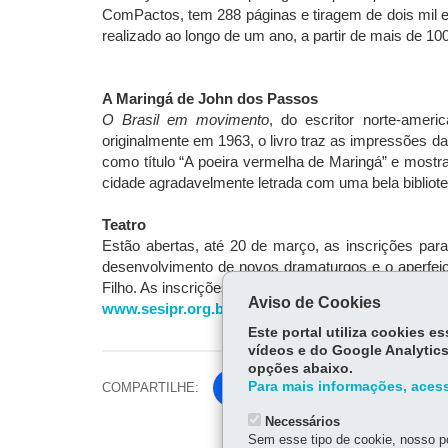
ComPactos, tem 288 páginas e tiragem de dois mil e
realizado ao longo de um ano, a partir de mais de 10
A Maringá de John dos Passos
O Brasil em movimento
, do escritor norte-ameri
originalmente em 1963, o livro traz as impressões d
como título “A poeira vermelha de Maringá” e mostr
cidade agradavelmente letrada com uma bela bibliote
Teatro
Estão abertas, até 20 de março, as inscrições par
desenvolvimento de novos dramaturgos e o aperfeiç
Filho. As inscrições são realizadas pelo site
Aviso de Cookies
www.sesipr.org.br/nucleodedramaturgia
Este portal utiliza cookies 
vídeos e do Google Analytics
opções abaixo.
Para mais informações, acess
COMPARTILHE:
Fa
ce
Necessários
Tw
bo
Sem esse tipo de cookie, nosso po