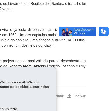
do Livramento e Rosilete dos Santos, o trabalho foi
Tavares.
virá e já está disponível nas livrarias. Publicado
8 e em 1962. Um dos capítulos mais interessantes tem
nício do capítulo, uma citação à BPP: “Em Curitiba,
, conheci um dos netos do Klabin.
 projeto educacional voltado para a descoberta e o
 é de Roberto Alvim, Antônio Rogério Toscano e Ruy
ouTube para exibição de
tamos os cookies a partir das
Voltar
Início
Imprimir
Baixar
o visitante.