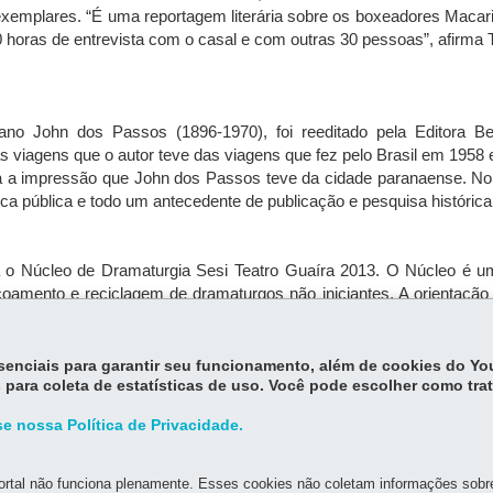
xemplares. “É uma reportagem literária sobre os boxeadores Macaris 
0 horas de entrevista com o casal e com outras 30 pessoas”, afirma 
cano John dos Passos (1896-1970), foi reeditado pela Editora Ben
as viagens que o autor teve das viagens que fez pelo Brasil em 195
a a impressão que John dos Passos teve da cidade paranaense. No i
ca pública e todo um antecedente de publicação e pesquisa histórica
a o Núcleo de Dramaturgia Sesi Teatro Guaíra 2013. O Núcleo é um
oamento e reciclagem de dramaturgos não iniciantes. A orientação
essenciais para garantir seu funcionamento, além de cookies do Y
 para coleta de estatísticas de uso. Você pode escolher como tra
e nossa Política de Privacidade.
rtal não funciona plenamente. Esses cookies não coletam informações sobre 