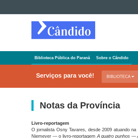
Ir para o conteúdo
Ir para a navegação
REVISTA
Ir para a busca
CÂNDIDO
Mapa do site
Biblioteca Pública do Paraná
Sobre o Cândido
Navegação
Jornal
Serviços para você!
BIBLIOTECA
Cândido
Notas da Província
Livro-reportagem
O jornalista Osny Tavares, desde 2009 atuando na
Niemeyer — o livro-reportagem
A quatro punhos — 