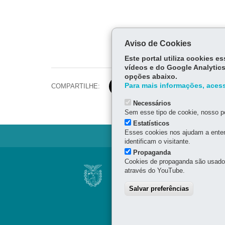
Aviso de Cookies
Este portal utiliza cookies 
vídeos e do Google Analytics
opções abaixo.
Para mais informações, acess
COMPARTILHE:
Necessários
Sem esse tipo de cookie, nosso po
Estatísticos
Esses cookies nos ajudam a enten
identificam o visitante.
Propaganda
Navegação
Cookies de propaganda são usados 
BIBLIOTECA PÚBL
através do YouTube.
Jornal
Cândido Lopes, 133 - Cen
Salvar preferências
Cândido
41 3221-4900 / 41 3225-6
Horário de Atendimento
Segunda a sexta-feira, d