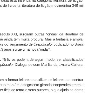
sia está inserida na categoria literatura de ficção,
e livros, a literatura de ficção movimentou 348 mil
éculo XXI, surgiram outras “ondas” da literatura de
ie ainda têm muita procura. Mas a fantasia é ampla,
ois do lançamento de
Crepúsculo
, publicado no Brasil
2,3 anos surge uma nova ‘onda’”.
a, 75 livros podem, de algum modo, ser classificados
púsculo
. Dialogando com Marilia, da Livraria Cultura,
 a formar leitores e auxiliam os leitores a encontrar
 e isso mantém o segmento girando independentemente
er fiéis ao tema e seus autores, o que ajuda as obras