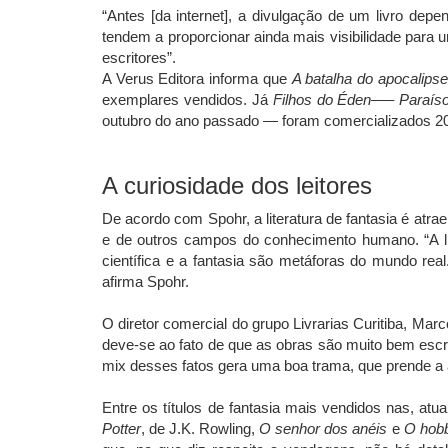
“Antes [da internet], a divulgação de um livro depen
tendem a proporcionar ainda mais visibilidade para um
escritores”.
A Verus Editora informa que
A batalha do apocalipse
exemplares vendidos. Já
Filhos do Éden
—– Paraíso
outubro do ano passado — foram comercializados 20 
A curiosidade dos leitores
De acordo com Spohr, a literatura de fantasia é atraen
e de outros campos do conhecimento humano. “A lite
científica e a fantasia são metáforas do mundo rea
afirma Spohr.
O diretor comercial do grupo Livrarias Curitiba, Marco
deve-se ao fato de que as obras são muito bem esc
mix desses fatos gera uma boa trama, que prende a ate
Entre os títulos de fantasia mais vendidos nas, a
Potter
, de J.K. Rowling,
O senhor dos anéis
e
O hobb