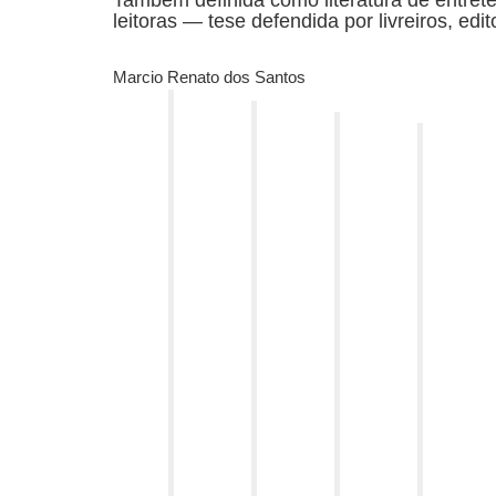
Também definida como literatura de entrete
leitoras — tese defendida por livreiros, e
Marcio Renato dos Santos