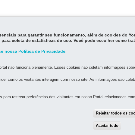
essenciais para garantir seu funcionamento, além de cookies do Y
 para coleta de estatísticas de uso. Você pode escolher como tra
e nossa Política de Privacidade.
rtal não funciona plenamente. Esses cookies não coletam informações sobre 
der como os visitantes interagem com nosso site. As informações são cole
MAPA DO SITE
DENUNCIE CORRUPÇÃO
para rastrear preferências dos visitantes em nosso Portal relacionadas com 
ICA DO PARANÁ - BPP
tro
-
80020-901
-
Curitiba
-
PR
MAPA
Rejeitar todos os co
883
Aceitar tudo
With
as 8h30 às 20h