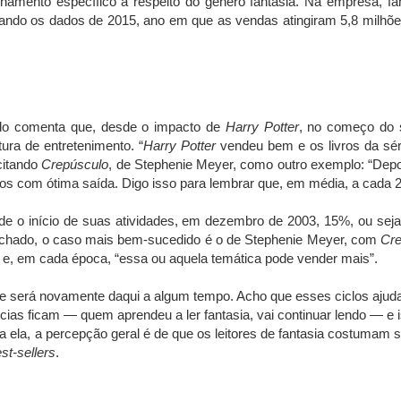
amento específico a respeito do gênero fantasia. Na empresa, fanta
ndo os dados de 2015, ano em que as vendas atingiram 5,8 milhões d
Prado comenta que, desde o impacto de
Harry Potter
, no começo do s
ura de entretenimento. “
Harry Potter
vendeu bem e os livros da sér
citando
Crepúsculo
, de Stephenie Meyer, como outro exemplo: “Dep
dos com ótima saída. Digo isso para lembrar que, em média, a cada 
esde o início de suas atividades, em dezembro de 2003, 15%, ou sej
Machado, o caso mais bem-sucedido é o de Stephenie Meyer, com
Cre
co e, em cada época, “essa ou aquela temática pode vender mais”.
 e será novamente daqui a algum tempo. Acho que esses ciclos ajudam
ncias ficam — quem aprendeu a ler fantasia, vai continuar lendo —
 ela, a percepção geral é de que os leitores de fantasia costumam s
st-sellers
.