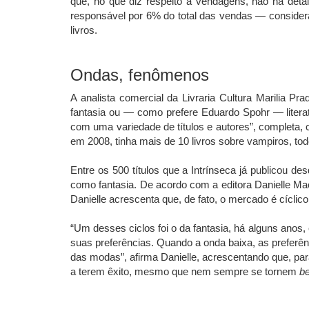
que, no que diz respeito a vendagens, não há detalh
responsável por 6% do total das vendas — considera
livros.
Ondas, fenômenos
A analista comercial da Livraria Cultura Marilia 
fantasia ou — como prefere Eduardo Spohr — literat
com uma variedade de títulos e autores”, completa, 
em 2008, tinha mais de 10 livros sobre vampiros, to
Entre os 500 títulos que a Intrínseca já publicou d
como fantasia. De acordo com a editora Danielle 
Danielle acrescenta que, de fato, o mercado é cícli
“Um desses ciclos foi o da fantasia, há alguns anos,
suas preferências. Quando a onda baixa, as preferê
das modas”, afirma Danielle, acrescentando que, para
a terem êxito, mesmo que nem sempre se tornem
be