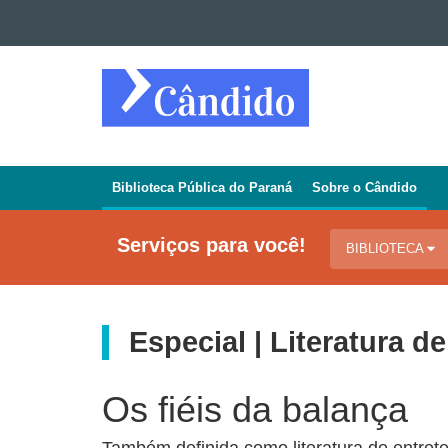
Ir para o conteúdo
Ir para a navegação
REVISTA
Ir para a busca
CÂNDIDO
Mapa do site
Biblioteca Pública do Paraná
Sobre o Cândido
Navegação
Jornal
Serviços para você!
BIBLIOTECA
Cândido
Especial | Literatura de
Os fiéis da balança