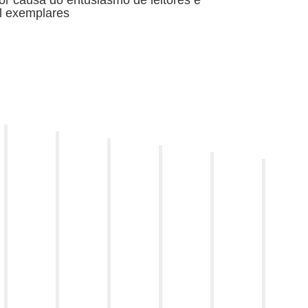
por causa do entusiasmo de leitores e
il exemplares