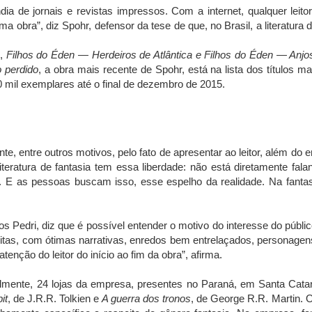
dia de jornais e revistas impressos. Com a internet, qualquer leito
a obra”, diz Spohr, defensor da tese de que, no Brasil, a literatura d
,
Filhos do Éden — Herdeiros de Atlântica e Filhos do Éden — Anjo
 perdido
, a obra mais recente de Spohr, está na lista dos títulos m
mil exemplares até o final de dezembro de 2015.
te, entre outros motivos, pelo fato de apresentar ao leitor, além do en
ratura de fantasia tem essa liberdade: não está diretamente fala
l. E as pessoas buscam isso, esse espelho da realidade. Na fantasia
s Pedri, diz que é possível entender o motivo do interesse do público
ritas, com ótimas narrativas, enredos bem entrelaçados, personage
nção do leitor do início ao fim da obra”, afirma.
tualmente, 24 lojas da empresa, presentes no Paraná, em Santa Cat
it
, de J.R.R. Tolkien e
A guerra dos tronos
, de George R.R. Martin. O