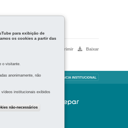
ouTube para exibição de
tamos os cookies a partir das
Voltar
Início
Imprimir
Baixar
o visitante.
tadas anonimamente, não
OUVIDORIA
TRANSPARÊNCIA INSTITUCIONAL
vídeos institucionais exibidos
okies não-necessários
draw consent