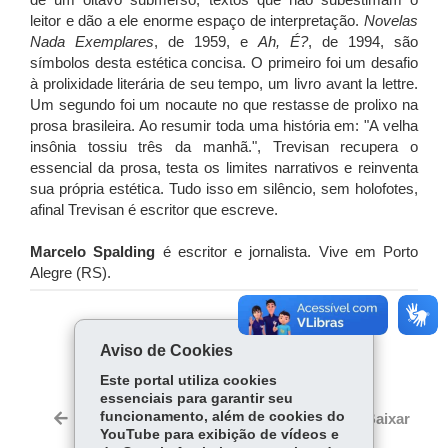
de um oitavo submerso, textos que não subestimam o
leitor e dão a ele enorme espaço de interpretação.
Novelas
Nada Exemplares
, de 1959, e
Ah, É?
, de 1994, são
símbolos desta estética concisa. O primeiro foi um desafio
à prolixidade literária de seu tempo, um livro avant la lettre.
Um segundo foi um nocaute no que restasse de prolixo na
prosa brasileira. Ao resumir toda uma história em: "A velha
insônia tossiu três da manhã.", Trevisan recupera o
essencial da prosa, testa os limites narrativos e reinventa
sua própria estética. Tudo isso em silêncio, sem holofotes,
afinal Trevisan é escritor que escreve.
Marcelo Spalding
é escritor e jornalista. Vive em Porto
Alegre (RS).
COMPARTILHE:
Aviso de Cookies
Fa
W
Este portal utiliza cookies
ce
ha
essenciais para garantir seu
Tw
bo
ts
funcionamento, além de cookies do
Voltar
Início
Imprimir
Baixar
itt
YouTube para exibição de vídeos e
ok
Ap