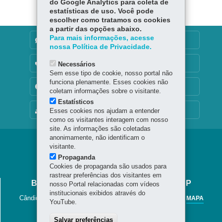
er
do Google Analytics para coleta de
p
estatísticas de uso. Você pode
escolher como tratamos os cookies
a partir das opções abaixo.
Para mais informações, acesse
DENUNCIE CORRUPÇÃO
nossa Política de Privacidade.
OUVIDORIA
Necessários
Sem esse tipo de cookie, nosso portal não
funciona plenamente. Esses cookies não
TRANSPARÊNCIA INSTITUCIONAL
coletam informações sobre o visitante.
Estatísticos
MAPA DO SITE
Esses cookies nos ajudam a entender
como os visitantes interagem com nosso
site. As informações são coletadas
anonimamente, não identificam o
Navegação
visitante.
Propaganda
Jornal
Cookies de propaganda são usados para
Cândido
rastrear preferências dos visitantes em
BIBLIOTECA PÚBLICA DO PARANÁ - BPP
nosso Portal relacionadas com vídeos
institucionais exibidos através do
Cândido Lopes, 133 - Centro
-
80020-901
-
Curitiba
-
PR
MAPA
YouTube.
41 3221-4900 / 41 3225-6883
Salvar preferências