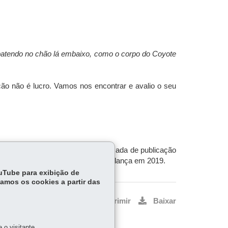
 batendo no chão lá embaixo, como o corpo do Coyote
ção não é lucro. Vamos nos encontrar e avalio o seu
cachorros
(2015, vencedor da chamada de publicação
cção
, que a Companhia das Letras lança em 2019.
ouTube para exibição de
tamos os cookies a partir das
Voltar
Início
Imprimir
Baixar
o visitante.