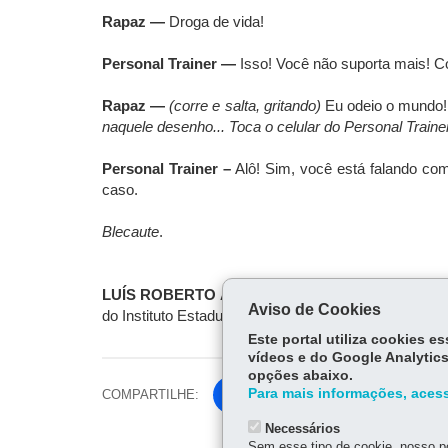
Rapaz —
Droga de vida!
Personal Trainer —
Isso! Você não suporta mais! Co
Rapaz —
(corre e salta, gritando)
Eu odeio o mundo
naquele desenho... Toca o celular do Personal Trainer
Personal Trainer –
Alô! Sim, você está falando com
caso.
Blecaute
.
LUÍS ROBERTO AMABILE
é autor de
O amor é um
Aviso de Cookies
do Instituto Estadual do Livro do Rio Grande do Sul
Este portal utiliza cookies 
vídeos e do Google Analytics
opções abaixo.
Para mais informações, acess
COMPARTILHE:
Fa
ce
Necessários
Tw
bo
Sem esse tipo de cookie, nosso po