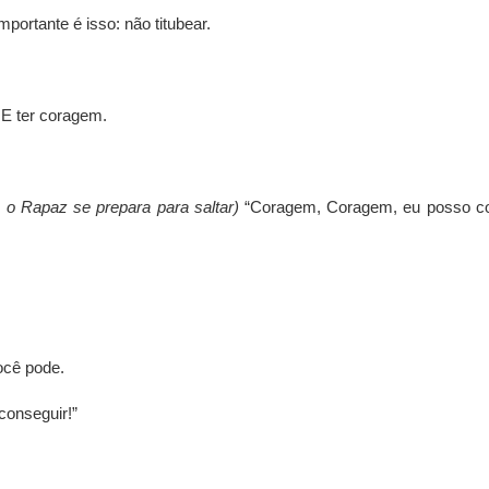
mportante é isso: não titubear.
 E ter coragem.
 o Rapaz se prepara para saltar)
“Coragem, Coragem, eu posso co
ocê pode.
conseguir!”