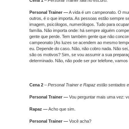
Cena 1
–
Personal Trainer fala no escuro
.
Personal Trainer —
A vida é um campeonato. O mund
outros, é o que importa. As pessoas estão sempre se
imagem, psicólogos, numerólogos. Tudo para ocupar
família. Não importa onde: há sempre alguém compet
gente que perde. Tem também gente que não concord
campeonato (As luzes se acendem ao mesmo tempo em 
eu. Depende do caso. Não, não cobro nada. Não sei, 
são os motivos? Sim, se vou assumir a sua preparaç
determinado. Não, não pode ser por telefone, vamos n
Cena 2
–
Personal Trainer e Rapaz estão sentados e
Personal Trainer —
Vou perguntar mais uma vez: vo
Rapaz —
Acho que sim.
Personal Trainer —
Você acha?