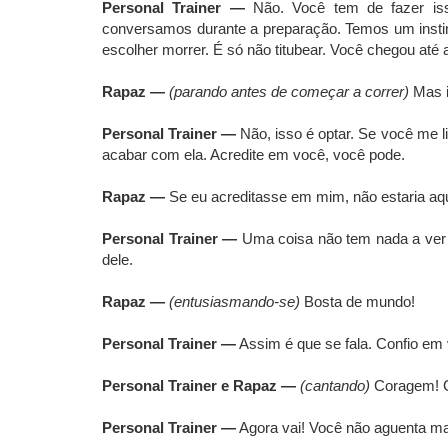
Personal Trainer —
Não. Você tem de fazer isso
conversamos durante a preparação. Temos um instint
escolher morrer. É só não titubear. Você chegou até a
Rapaz —
(parando antes de começar a correr)
Mas i
Personal Trainer —
Não, isso é optar. Se você me 
acabar com ela. Acredite em você, você pode.
Rapaz —
Se eu acreditasse em mim, não estaria aqu
Personal Trainer —
Uma coisa não tem nada a ver c
dele.
Rapaz —
(entusiasmando-se)
Bosta de mundo!
Personal Trainer —
Assim é que se fala. Confio em
Personal Trainer e Rapaz —
(cantando)
Coragem! C
Personal Trainer —
Agora vai! Você não aguenta ma