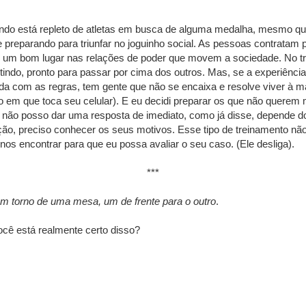
o está repleto de atletas em busca de alguma medalha, mesmo que s
 preparando para triunfar no joguinho social. As pessoas contratam 
 um bom lugar nas relações de poder que movem a sociedade. No tra
indo, pronto para passar por cima dos outros. Mas, se a experiênc
a com as regras, tem gente que não se encaixa e resolve viver à m
que toca seu celular). E eu decidi preparar os que não querem mai
não posso dar uma resposta de imediato, como já disse, depende do c
ão, preciso conhecer os seus motivos. Esse tipo de treinamento não
os encontrar para que eu possa avaliar o seu caso. (Ele desliga).
***
m torno de uma mesa, um de frente para o outro
.
cê está realmente certo disso?