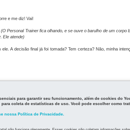
rre e me diz! Vai!
!
(O Personal Trainer fica olhando, e se ouve o barulho de um corpo
. Ele atende)
 ele. A decisão final já foi tomada? Tem certeza? Não, minha inten
 lugar estranho
(2012, finalista do Prêmio Açorianos) e
O livro dos 
). Também colaborou com Luiz Antonio de Assis Brasil em
Escrever fi
essenciais para garantir seu funcionamento, além de cookies do Y
 para coleta de estatísticas de uso. Você pode escolher como tra
e nossa Política de Privacidade.
rtal não funciona plenamente. Esses cookies não coletam informações sobre 