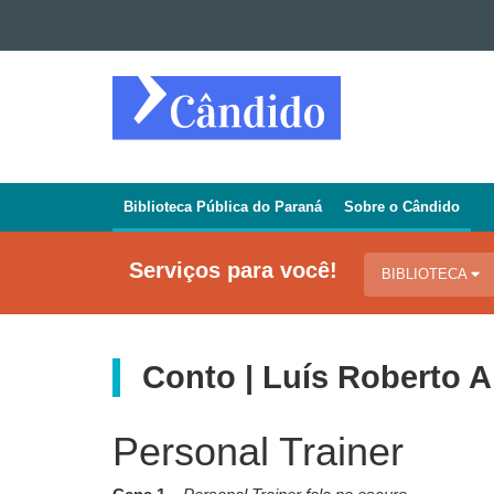
Ir para o conteúdo
Ir para a navegação
REVISTA
Ir para a busca
CÂNDIDO
Mapa do site
Biblioteca Pública do Paraná
Sobre o Cândido
Navegação
Jornal
Serviços para você!
BIBLIOTECA
Cândido
Conto | Luís Roberto 
Personal Trainer