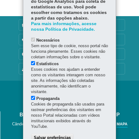
er
do Google Analytics para coleta de
p
estatísticas de uso. Você pode
escolher como tratamos os cookies
a partir das opções abaixo.
Para mais informações, acesse
DENUNCIE CORRUPÇÃO
nossa Política de Privacidade.
OUVIDORIA
Necessários
Sem esse tipo de cookie, nosso portal não
funciona plenamente. Esses cookies não
TRANSPARÊNCIA INSTITUCIONAL
coletam informações sobre o visitante.
Estatísticos
MAPA DO SITE
Esses cookies nos ajudam a entender
como os visitantes interagem com nosso
site. As informações são coletadas
anonimamente, não identificam o
Navegação
visitante.
Propaganda
Jornal
Cookies de propaganda são usados para
Cândido
rastrear preferências dos visitantes em
BIBLIOTECA PÚBLICA DO PARANÁ - BPP
nosso Portal relacionadas com vídeos
institucionais exibidos através do
Cândido Lopes, 133 - Centro
-
80020-901
-
Curitiba
-
PR
MAPA
YouTube.
41 3221-4900 / 41 3225-6883
Salvar preferências