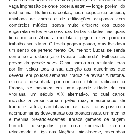
Ouviu reclamações dos outros passageiros. Possuía uma
vaga impressão de onde poderia estar — longe, porém, do
destino final. No fim das contas, nada naquela rua sinuosa,
apinhada de carros e de edificações ocupadas com
comércios miúdos, soava muito diferente dos outros
engarrafamentos e calores das tantas cidades nas quais
tinha morado. Abriu a mochila e pegou o seu primeiro
trabalho paulistano. O freela pagava pouco, mas lhe dava
um senso de pertencimento. Ou melhor: Lucas se sentia
como se a cidade já o tivesse “adquirido”. Folheou as
provas da
graphic novel
. Olhou para a rua, relutante, mas
por fim voltou toda a sua atenção aos quadrinhos que
deveria, em poucas semanas, traduzir e revisar. A história,
escrita e desenhada por um autor chileno radicado na
França, se passava em uma grande cidade da era
vitoriana; um século XIX alternativo, no qual carros
movidos a vapor corriam pelas ruas, e autômatos, de
fraque e cartola, caminhavam nas ruas. Lucas passou a
acompanhar as desventuras dos protagonistas, um menino
e menina pré-adolescentes, irmãos gêmeos de origem
humilde, perseguidos por uma sociedade secreta
relacionada à Liga das Nações. Inicialmente, rascunhou