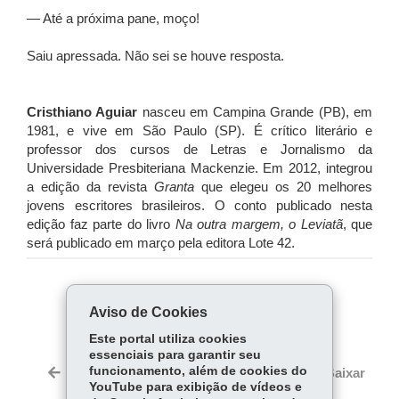
— Até a próxima pane, moço!
Saiu apressada. Não sei se houve resposta.
Cristhiano Aguiar
nasceu em Campina Grande (PB), em
1981, e vive em São Paulo (SP). É crítico literário e
professor dos cursos de Letras e Jornalismo da
Universidade Presbiteriana Mackenzie. Em 2012, integrou
a edição da revista
Granta
que elegeu os 20 melhores
jovens escritores brasileiros. O conto publicado nesta
edição faz parte do livro
Na outra margem, o Leviatã
, que
será publicado em março pela editora Lote 42.
COMPARTILHE:
Aviso de Cookies
Fa
W
Este portal utiliza cookies
ce
ha
essenciais para garantir seu
Tw
bo
ts
funcionamento, além de cookies do
Voltar
Início
Imprimir
Baixar
itt
YouTube para exibição de vídeos e
ok
Ap