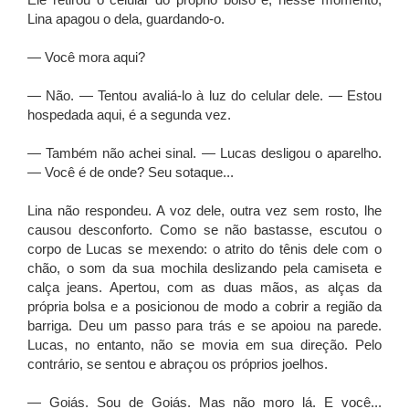
Ele retirou o celular do próprio bolso e, nesse momento,
Lina apagou o dela, guardando-o.
— Você mora aqui?
— Não. — Tentou avaliá-lo à luz do celular dele. — Estou
hospedada aqui, é a segunda vez.
— Também não achei sinal. — Lucas desligou o aparelho.
— Você é de onde? Seu sotaque...
Lina não respondeu. A voz dele, outra vez sem rosto, lhe
causou desconforto. Como se não bastasse, escutou o
corpo de Lucas se mexendo: o atrito do tênis dele com o
chão, o som da sua mochila deslizando pela camiseta e
calça jeans. Apertou, com as duas mãos, as alças da
própria bolsa e a posicionou de modo a cobrir a região da
barriga. Deu um passo para trás e se apoiou na parede.
Lucas, no entanto, não se movia em sua direção. Pelo
contrário, se sentou e abraçou os próprios joelhos.
— Goiás. Sou de Goiás. Mas não moro lá. E você...