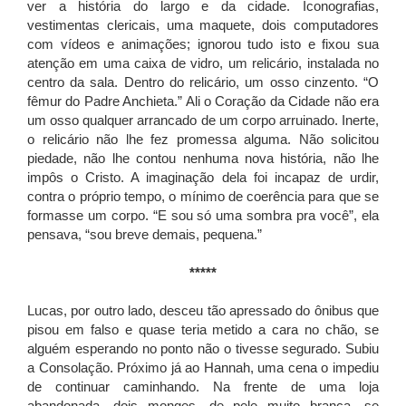
ver a história do largo e da cidade. Iconografias,
vestimentas clericais, uma maquete, dois computadores
com vídeos e animações; ignorou tudo isto e fixou sua
atenção em uma caixa de vidro, um relicário, instalada no
centro da sala. Dentro do relicário, um osso cinzento. “O
fêmur do Padre Anchieta.” Ali o Coração da Cidade não era
um osso qualquer arrancado de um corpo arruinado. Inerte,
o relicário não lhe fez promessa alguma. Não solicitou
piedade, não lhe contou nenhuma nova história, não lhe
impôs o Cristo. A imaginação dela foi incapaz de urdir,
contra o próprio tempo, o mínimo de coerência para que se
formasse um corpo. “E sou só uma sombra pra você”, ela
pensava, “sou breve demais, pequena.”
*****
Lucas, por outro lado, desceu tão apressado do ônibus que
pisou em falso e quase teria metido a cara no chão, se
alguém esperando no ponto não o tivesse segurado. Subiu
a Consolação. Próximo já ao Hannah, uma cena o impediu
de continuar caminhando. Na frente de uma loja