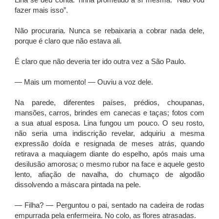
Lina se deu conta. Tinha prometido a si mesma: “Não vou
fazer mais isso”.
Não procuraria. Nunca se rebaixaria a cobrar nada dele,
porque é claro que não estava ali.
É claro que não deveria ter ido outra vez a São Paulo.
— Mais um momento! — Ouviu a voz dele.
Na parede, diferentes países, prédios, choupanas,
mansões, carros, brindes em canecas e taças; fotos com
a sua atual esposa. Lina fungou um pouco. O seu rosto,
não seria uma indiscrição revelar, adquiriu a mesma
expressão doída e resignada de meses atrás, quando
retirava a maquiagem diante do espelho, após mais uma
desilusão amorosa; o mesmo rubor na face e aquele gesto
lento, afiação de navalha, do chumaço de algodão
dissolvendo a máscara pintada na pele.
— Filha? — Perguntou o pai, sentado na cadeira de rodas
empurrada pela enfermeira. No colo, as flores atrasadas.