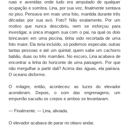
ruas e avenidas onde tudo era amputado de qualquer
ocupação e sombra. Lina, por sua vez, finalmente sentava
no piso. Pensava em mais uma foto, mantida durante três
décadas por sua avó. Foto? Não exatamente. Por um
motivo que nunca descobriu, nem se esforçou para
investigar, a única imagem sua com o pai, na qual os dois
brincavam em uma piscina, tinha sido recortada de uma
foto maior. Ela teria incluído, só podemos especular, outras
tantas pessoas e até um quintal; quem sabe um cachorro
babão, duas ou três mamães. No escuro, Lina acabava de
encontrar a linha do horizonte de uma paisagem. Por que
não mergulhar a partir dali? Acima das águas, ela pairava.
O oceano disforme.
O milagre, então, aconteceu: as luzes do elevador
acenderam. Depois, o som das engrenagens; um
empurrão sacudiu os corpos e ambos se levantaram.
— Finalmente. — Lina, aliviada.
O elevador acabava de parar no oitavo andar.