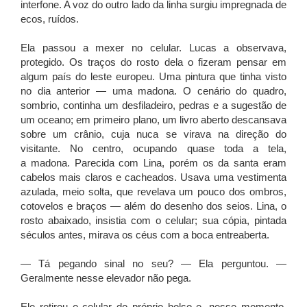
interfone. A voz do outro lado da linha surgiu impregnada de
ecos, ruídos.
Ela passou a mexer no celular. Lucas a observava,
protegido. Os traços do rosto dela o fizeram pensar em
algum país do leste europeu. Uma pintura que tinha visto
no dia anterior — uma madona. O cenário do quadro,
sombrio, continha um desfiladeiro, pedras e a sugestão de
um oceano; em primeiro plano, um livro aberto descansava
sobre um crânio, cuja nuca se virava na direção do
visitante. No centro, ocupando quase toda a tela,
a madona. Parecida com Lina, porém os da santa eram
cabelos mais claros e cacheados. Usava uma vestimenta
azulada, meio solta, que revelava um pouco dos ombros,
cotovelos e braços — além do desenho dos seios. Lina, o
rosto abaixado, insistia com o celular; sua cópia, pintada
séculos antes, mirava os céus com a boca entreaberta.
— Tá pegando sinal no seu? — Ela perguntou. —
Geralmente nesse elevador não pega.