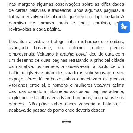
nas margens algumas observações sobre as dificuldades
de certas palavras e fraseados; após algumas páginas, a
leitura o envolveu de tal modo que deixou o lápis de lado. A
narrativa se tornava mais e mais enrolada, com
reviravoltas a cada página.
Levantou a vista: o tráfego tinha melhorado e o ônibus,
avançado bastante; no entorno, muitos prédios
empresariais. Voltando à
graphic novel
, deu de cara com
um desenho de duas páginas retratando a principal cidade
da narrativa: os gêmeos a observavam a bordo de um
balão; dirigíveis e pirâmides voadoras sobrevoavam o seu
espaço aéreo; lá embaixo, tubos conectavam os prédios
vitorianos entre si, e homens e mulheres voavam acima
das ruas usando minifoguetes às costas; páginas adiante,
explosões e batalhas envolviam humanos, autômatos e os
gêmeos. Não pôde saber quem venceria a batalha —
acabava de passar do ponto onde deveria descer.
*****