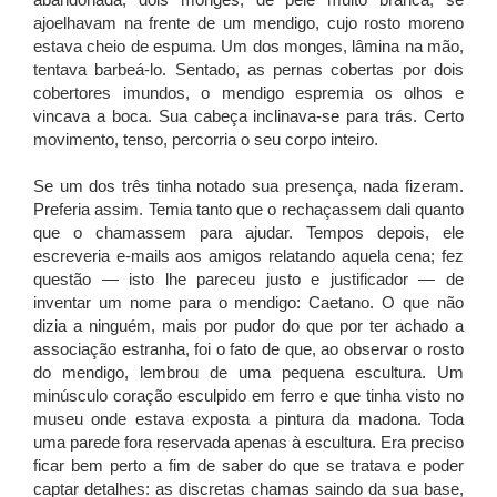
abandonada, dois monges, de pele muito branca, se
ajoelhavam na frente de um mendigo, cujo rosto moreno
estava cheio de espuma. Um dos monges, lâmina na mão,
tentava barbeá-lo. Sentado, as pernas cobertas por dois
cobertores imundos, o mendigo espremia os olhos e
vincava a boca. Sua cabeça inclinava-se para trás. Certo
movimento, tenso, percorria o seu corpo inteiro.
Se um dos três tinha notado sua presença, nada fizeram.
Preferia assim. Temia tanto que o rechaçassem dali quanto
que o chamassem para ajudar. Tempos depois, ele
escreveria e-mails aos amigos relatando aquela cena; fez
questão — isto lhe pareceu justo e justificador — de
inventar um nome para o mendigo: Caetano. O que não
dizia a ninguém, mais por pudor do que por ter achado a
associação estranha, foi o fato de que, ao observar o rosto
do mendigo, lembrou de uma pequena escultura. Um
minúsculo coração esculpido em ferro e que tinha visto no
museu onde estava exposta a pintura da madona. Toda
uma parede fora reservada apenas à escultura. Era preciso
ficar bem perto a fim de saber do que se tratava e poder
captar detalhes: as discretas chamas saindo da sua base,