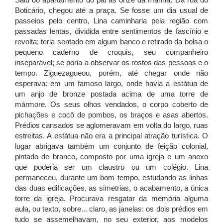
Saiu do apartamento do pai às onze da manhã. Da rua do
Boticário, chegou até a praça. Se fosse um dia usual de
passeios pelo centro, Lina caminharia pela região com
passadas lentas, dividida entre sentimentos de fascínio e
revolta; teria sentado em algum banco e retirado da bolsa o
pequeno caderno de croquis, seu companheiro
inseparável; se poria a observar os rostos das pessoas e o
tempo. Ziguezagueou, porém, até chegar onde não
esperava: em um famoso largo, onde havia a estátua de
um anjo de bronze postada acima de uma torre de
mármore. Os seus olhos vendados, o corpo coberto de
pichações e cocô de pombos, os braços e asas abertos.
Prédios cansados se aglomeravam em volta do largo, ruas
estreitas. A estátua não era a principal atração turística. O
lugar abrigava também um conjunto de feição colonial,
pintado de branco, composto por uma igreja e um anexo
que poderia ser um claustro ou um colégio. Lina
permaneceu, durante um bom tempo, estudando as linhas
das duas edificações, as simetrias, o acabamento, a única
torre da igreja. Procurava resgatar da memória alguma
aula, ou texto, sobre... claro, as janelas: os dois prédios em
tudo se assemelhavam, no seu exterior, aos modelos