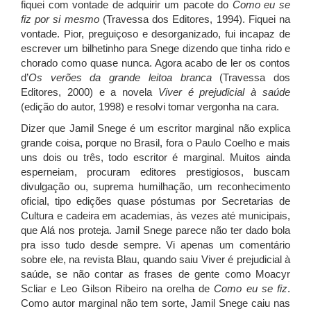
fiquei com vontade de adquirir um pacote do
Como eu se
fiz por si mesmo
(Travessa dos Editores, 1994). Fiquei na
vontade. Pior, preguiçoso e desorganizado, fui incapaz de
escrever um bilhetinho para Snege dizendo que tinha rido e
chorado como quase nunca. Agora acabo de ler os contos
d’
Os verões da grande leitoa branca
(Travessa dos
Editores, 2000) e a novela
Viver é prejudicial à saúde
(edição do autor, 1998) e resolvi tomar vergonha na cara.
Dizer que Jamil Snege é um escritor marginal não explica
grande coisa, porque no Brasil, fora o Paulo Coelho e mais
uns dois ou três, todo escritor é marginal. Muitos ainda
esperneiam, procuram editores prestigiosos, buscam
divulgação ou, suprema humilhação, um reconhecimento
oficial, tipo edições quase póstumas por Secretarias de
Cultura e cadeira em academias, às vezes até municipais,
que Alá nos proteja. Jamil Snege parece não ter dado bola
pra isso tudo desde sempre. Vi apenas um comentário
sobre ele, na revista Blau, quando saiu Viver é prejudicial à
saúde, se não contar as frases de gente como Moacyr
Scliar e Leo Gilson Ribeiro na orelha de
Como eu se fiz
.
Como autor marginal não tem sorte, Jamil Snege caiu nas