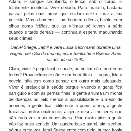
Adam, o sangue circulando, o lençol sob o corpo. É
totalmente indefeso. Vive deitado. Para matá-lo, bastaria
passar pelas duas amas que cuidam dele e furar a fina
película. Mas o homem — um homem ridículo, balofo, com
olhos como feijões, que as vítimas só levam a sério
quando é tarde demais — continua à espera, maquinando
seus crimes.
Daniel Snege, Jamil e Vera Lúcia Bachmann durante uma
viagem pelo Sul do mundo, entre Bariloche e Buenos Aires
na década de 1990.
Claro, viver é prejudicial à saúde, ou no fim não morremos
todos? Provavelmente não é um bom título — agora, lida a
novela, não tem como pensar em outro mais adequado.
Viver é prejudicial à saúde porque vivendo a gente fica
barrigudo e com as pernas finas, a gente arruma um monte
de doenças ou pelo menos a possibilidade e o medo de
adoecer, a gente fica indiferente a quem amou, a gente
fracassa profissionalmente, a gente deseja mulheres que
são cada vez mais impossíveis. Pior, muito pior: a gente
não faz mais sentido. Um quadro baixo astral, sim senhor,
só que outra vez Jamil Snege entra com tudo: humor, ironia