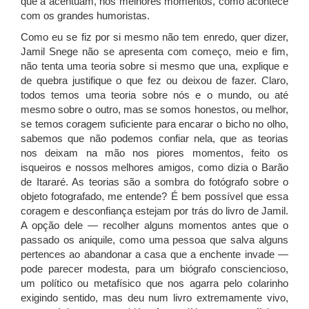
que a acentuam, nos melhores momentos, como acontece
com os grandes humoristas.
Como eu se fiz por si mesmo não tem enredo, quer dizer,
Jamil Snege não se apresenta com começo, meio e fim,
não tenta uma teoria sobre si mesmo que una, explique e
de quebra justifique o que fez ou deixou de fazer. Claro,
todos temos uma teoria sobre nós e o mundo, ou até
mesmo sobre o outro, mas se somos honestos, ou melhor,
se temos coragem suficiente para encarar o bicho no olho,
sabemos que não podemos confiar nela, que as teorias
nos deixam na mão nos piores momentos, feito os
isqueiros e nossos melhores amigos, como dizia o Barão
de Itararé. As teorias são a sombra do fotógrafo sobre o
objeto fotografado, me entende? É bem possível que essa
coragem e desconfiança estejam por trás do livro de Jamil.
A opção dele — recolher alguns momentos antes que o
passado os aniquile, como uma pessoa que salva alguns
pertences ao abandonar a casa que a enchente invade —
pode parecer modesta, para um biógrafo consciencioso,
um político ou metafísico que nos agarra pelo colarinho
exigindo sentido, mas deu num livro extremamente vivo,