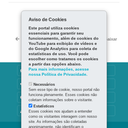
COMPARTILHE:
Aviso de Cookies
Fa
W
Este portal utiliza cookies
ce
ha
essenciais para garantir seu
Tw
bo
ts
funcionamento, além de cookies do
Voltar
Início
Imprimir
Baixar
itt
YouTube para exibição de vídeos e
ok
Ap
er
do Google Analytics para coleta de
p
estatísticas de uso. Você pode
escolher como tratamos os cookies
a partir das opções abaixo.
Para mais informações, acesse
DENUNCIE CORRUPÇÃO
nossa Política de Privacidade.
OUVIDORIA
Necessários
Sem esse tipo de cookie, nosso portal não
funciona plenamente. Esses cookies não
TRANSPARÊNCIA INSTITUCIONAL
coletam informações sobre o visitante.
Estatísticos
MAPA DO SITE
Esses cookies nos ajudam a entender
como os visitantes interagem com nosso
site. As informações são coletadas
anonimamente, não identificam o