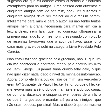
sugestão era que eu doasse esses duzentos e cinquenta
exemplares para os amigos. Uma pessoa com duzentos e
cinquenta amigos tem de ser feliz, não? Ter duzentos e
cinquenta amigos deve ser melhor do que ter um harém.
Infelizmente para mim e para o autor, eu não tenho tantos
amigos nem a grana necessária para manter em dia a
leitura deles, sem falar que não consegui ultrapassar a
primeira página do livro, mesmo impressionado com o quilo
de resenhas favoráveis que o acompanhava. Esse foi o
caso mais grave que sofri na categoria Livro Recebido Pelo
Correio.
Não estou fazendo gracinha pela gracinha, não. É que um
dia me aconteceu o contrário: recebi pelo correio um livro
de Jamil Snege. Eu jamais tinha ouvido falar dele, o que
não quer dizer nada, dado o nível da minha desinformação.
Agora, como ele tinha ouvido falar de mim, um verdadeiro
eremita? Suspeitei de Paulo Hecker Filho, porque o Hecker
me levava mais a sério do que mamãe e era do tipo capaz
de comprar duzentos e cinquenta exemplares de um livro
de que tinha gostado e mandar até para os inimigos, que
não eram poucos, por sinal. Mas o diabo é que eu mesmo