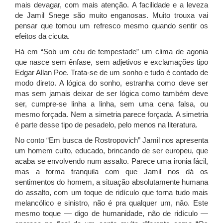
mais devagar, com mais atenção. A facilidade e a leveza
de Jamil Snege são muito enganosas. Muito trouxa vai
pensar que tomou um refresco mesmo quando sentir os
efeitos da cicuta.
Há em “Sob um céu de tempestade” um clima de agonia
que nasce sem ênfase, sem adjetivos e exclamações tipo
Edgar Allan Poe. Trata-se de um sonho e tudo é contado de
modo direto. A lógica do sonho, estranha como deve ser
mas sem jamais deixar de ser lógica como também deve
ser, cumpre-se linha a linha, sem uma cena falsa, ou
mesmo forçada. Nem a simetria parece forçada. A simetria
é parte desse tipo de pesadelo, pelo menos na literatura.
No conto “Em busca de Rostropovich” Jamil nos apresenta
um homem culto, educado, brincando de ser europeu, que
acaba se envolvendo num assalto. Parece uma ironia fácil,
mas a forma tranquila com que Jamil nos dá os
sentimentos do homem, a situação absolutamente humana
do assalto, com um toque de ridículo que torna tudo mais
melancólico e sinistro, não é pra qualquer um, não. Este
mesmo toque — digo de humanidade, não de ridículo —