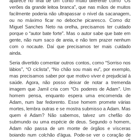
aparece no final de um conto muito diferente como “Os
verões da grande leitoa branca”, que nas mãos de muitos
facilmente poderia não ultrapassar o nível da sacanagem,
ou no máximo ficar no deboche picaresco. Como diz
Miguel Sanches Neto na orelha, precisamos ter cuidado
porque o “autor bate forte”. Mas o autor sabe que bate em
gente, não num saco de areia, e não tem prazer nenhum
com o nocaute. Daí que precisamos ter mais cuidado
ainda.
Seria divertido comentar outros contos, como “Sorriso nos
lábios”, “O ciclista”, “No chão sou mais eu”, por exemplo,
mas precisamos saber por que motivo viver é prejudicial à
saúde. Agora, não posso deixar de notar a tremenda
imagem que Jamil cria com “Os poderes de Adam”. Um
homem pensa, enquanto espera uma encomenda de
Adam, num bar fedorento. Esse homem promete várias
mortes, lembra outras e se mostra submisso a Adam. Mas
quem é Adam? Não sabemos, talvez um chefão do
submundo ou uma espécie de deus. Segundo o homem,
Adam não passa de um monte de órgãos e vísceras
boiando num colchão d’água. Pode-se ver o coração de