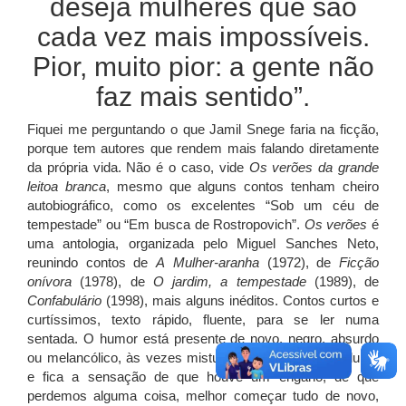
deseja mulheres que são
cada vez mais impossíveis.
Pior, muito pior: a gente não
faz mais sentido”.
Fiquei me perguntando o que Jamil Snege faria na ficção,
porque tem autores que rendem mais falando diretamente
da própria vida. Não é o caso, vide
Os verões da grande
leitoa branca
, mesmo que alguns contos tenham cheiro
autobiográfico, como os excelentes “Sob um céu de
tempestade” ou “Em busca de Rostropovich”.
Os verões
é
uma antologia, organizada pelo Miguel Sanches Neto,
reunindo contos de
A
Mulher-aranha
(1972), de
Ficção
onívora
(1978), de
O jardim, a tempestade
(1989), de
Confabulário
(1998), mais alguns inéditos. Contos curtos e
curtíssimos, texto rápido, fluente, para se ler numa
sentada. O humor está presente de novo, negro, absurdo
ou melancólico, às vezes misturados. Fecha-se o volume
e fica a sensação de que houve um engano, de que
perdemos alguma coisa, melhor começar tudo de novo,