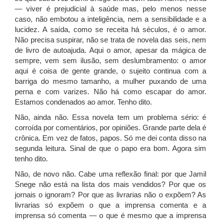
— viver é prejudicial à saúde mas, pelo menos nesse
caso, não embotou a inteligência, nem a sensibilidade e a
lucidez. A saída, como se receita há séculos, é o amor.
Não precisa suspirar, não se trata de novela das seis, nem
de livro de autoajuda. Aqui o amor, apesar da mágica de
sempre, vem sem ilusão, sem deslumbramento: o amor
aqui é coisa de gente grande, o sujeito continua com a
barriga do mesmo tamanho, a mulher puxando de uma
perna e com varizes. Não há como escapar do amor.
Estamos condenados ao amor. Tenho dito.
Não, ainda não. Essa novela tem um problema sério: é
corroída por comentários, por opiniões. Grande parte dela é
crônica. Em vez de fatos, papos. Só me dei conta disso na
segunda leitura. Sinal de que o papo era bom. Agora sim
tenho dito.
Não, de novo não. Cabe uma reflexão final: por que Jamil
Snege não está na lista dos mais vendidos? Por que os
jornais o ignoram? Por que as livrarias não o expõem? As
livrarias só expõem o que a imprensa comenta e a
imprensa só comenta — o que é mesmo que a imprensa