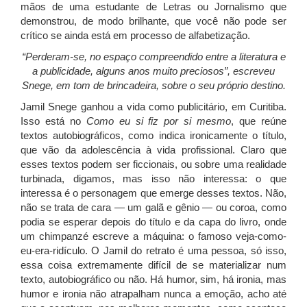
mãos de uma estudante de Letras ou Jornalismo que
demonstrou, de modo brilhante, que você não pode ser
crítico se ainda está em processo de alfabetização.
“Perderam-se, no espaço compreendido entre a literatura e
a publicidade, alguns anos muito preciosos”, escreveu
Snege, em tom de brincadeira, sobre o seu próprio destino.
Jamil Snege ganhou a vida como publicitário, em Curitiba.
Isso está no
Como eu si fiz por si mesmo
, que reúne
textos autobiográficos, como indica ironicamente o título,
que vão da adolescência à vida profissional. Claro que
esses textos podem ser ficcionais, ou sobre uma realidade
turbinada, digamos, mas isso não interessa: o que
interessa é o personagem que emerge desses textos. Não,
não se trata de cara — um galã e gênio — ou coroa, como
podia se esperar depois do título e da capa do livro, onde
um chimpanzé escreve a máquina: o famoso veja-como-
eu-era-ridículo. O Jamil do retrato é uma pessoa, só isso,
essa coisa extremamente difícil de se materializar num
texto, autobiográfico ou não. Há humor, sim, há ironia, mas
humor e ironia não atrapalham nunca a emoção, acho até