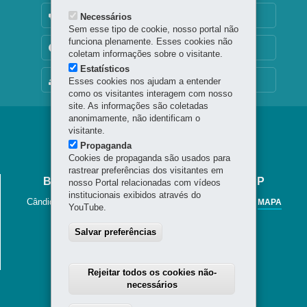
OUVIDORIA
Necessários
Sem esse tipo de cookie, nosso portal não
funciona plenamente. Esses cookies não
TRANSPARÊNCIA INSTITUCIONAL
coletam informações sobre o visitante.
Estatísticos
MAPA DO SITE
Esses cookies nos ajudam a entender
como os visitantes interagem com nosso
site. As informações são coletadas
anonimamente, não identificam o
Navegação
visitante.
Propaganda
Jornal
Cookies de propaganda são usados para
Cândido
rastrear preferências dos visitantes em
BIBLIOTECA PÚBLICA DO PARANÁ - BPP
nosso Portal relacionadas com vídeos
institucionais exibidos através do
Cândido Lopes, 133 - Centro
-
80020-901
-
Curitiba
-
PR
MAPA
YouTube.
41 3221-4900 / 41 3225-6883
Salvar preferências
Horário de Atendimento
Segunda a sexta-feira, das 8h30 às 20h
Sábados das 8h30 às 13h.
Rejeitar todos os cookies não-
necessários