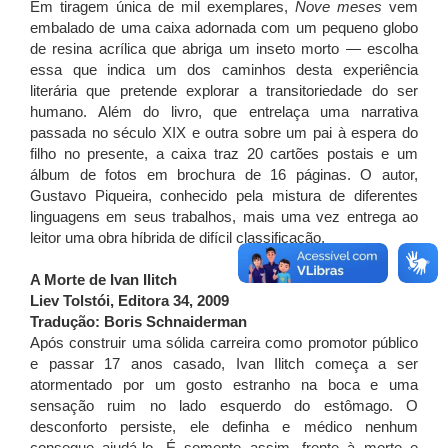
Em tiragem única de mil exemplares,
Nove meses
vem
embalado de uma caixa adornada com um pequeno globo
de resina acrílica que abriga um inseto morto — escolha
essa que indica um dos caminhos desta experiência
literária que pretende explorar a transitoriedade do ser
humano. Além do livro, que entrelaça uma narrativa
passada no século XIX e outra sobre um pai à espera do
filho no presente, a caixa traz 20 cartões postais e um
álbum de fotos em brochura de 16 páginas. O autor,
Gustavo Piqueira, conhecido pela mistura de diferentes
linguagens em seus trabalhos, mais uma vez entrega ao
leitor uma obra híbrida de difícil classificação.
A Morte de Ivan Ilitch
Liev Tolstói, Editora 34, 2009
Tradução: Boris Schnaiderman
Após construir uma sólida carreira como promotor público
e passar 17 anos casado, Ivan Ilitch começa a ser
atormentado por um gosto estranho na boca e uma
sensação ruim no lado esquerdo do estômago. O
desconforto persiste, ele definha e médico nenhum