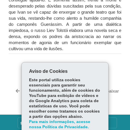
consegue ajudá-lo. É somente assim, frente à morte e
desesperado pelas dúvidas suscitadas pela sua condição,
que Ivan se vê capaz de enxergar o grande teatro que foi
sua vida, restando-lhe como alento a humilde companhia
do camponês Guerássim. A partir de uma dialética
impiedosa, o russo Liev Tolstói elabora uma novela seca e
densa, expondo os podres da aristocracia ao narrar os
momentos de agonia de um funcionário exemplar que
cultivou uma vida de ilusões.
COMPARTILHE:
Aviso de Cookies
Fa
W
Este portal utiliza cookies
ce
ha
essenciais para garantir seu
Tw
bo
ts
funcionamento, além de cookies do
Voltar
Início
Imprimir
Baixar
itt
YouTube para exibição de vídeos e
ok
Ap
er
do Google Analytics para coleta de
p
estatísticas de uso. Você pode
escolher como tratamos os cookies
a partir das opções abaixo.
Para mais informações, acesse
DENUNCIE CORRUPÇÃO
nossa Política de Privacidade.