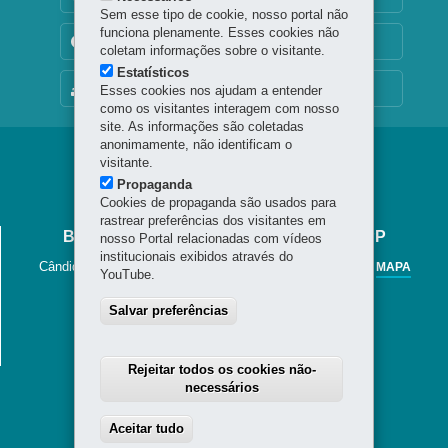
Sem esse tipo de cookie, nosso portal não
funciona plenamente. Esses cookies não
TRANSPARÊNCIA INSTITUCIONAL
coletam informações sobre o visitante.
Estatísticos
MAPA DO SITE
Esses cookies nos ajudam a entender
como os visitantes interagem com nosso
site. As informações são coletadas
anonimamente, não identificam o
Navegação
visitante.
Propaganda
Jornal
Cookies de propaganda são usados para
Cândido
rastrear preferências dos visitantes em
BIBLIOTECA PÚBLICA DO PARANÁ - BPP
nosso Portal relacionadas com vídeos
institucionais exibidos através do
Cândido Lopes, 133 - Centro
-
80020-901
-
Curitiba
-
PR
MAPA
YouTube.
41 3221-4900 / 41 3225-6883
Salvar preferências
Horário de Atendimento
Segunda a sexta-feira, das 8h30 às 20h
Sábados das 8h30 às 13h.
Rejeitar todos os cookies não-
necessários
Aceitar tudo
Withdraw consent