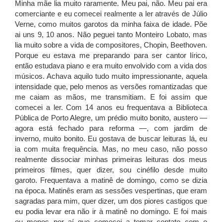
Minha mãe lia muito raramente. Meu pai, não. Meu pai era
comerciante e eu comecei realmente a ler através de Júlio
Verne, como muitos garotos da minha faixa de idade. Põe
ai uns 9, 10 anos. Não peguei tanto Monteiro Lobato, mas
lia muito sobre a vida de compositores, Chopin, Beethoven.
Porque eu estava me preparando para ser cantor lírico,
então estudava piano e era muito envolvido com a vida dos
músicos. Achava aquilo tudo muito impressionante, aquela
intensidade que, pelo menos as versões romantizadas que
me caiam as mãos, me transmitiam. E foi assim que
comecei a ler. Com 14 anos eu frequentava a Biblioteca
Pública de Porto Alegre, um prédio muito bonito, austero —
agora está fechado para reforma —, com jardim de
inverno, muito bonito. Eu gostava de buscar leituras lá, eu
ia com muita frequência. Mas, no meu caso, não posso
realmente dissociar minhas primeiras leituras dos meus
primeiros filmes, quer dizer, sou cinéfilo desde muito
garoto. Frequentava a matinê de domingo, como se dizia
na época. Matinês eram as sessões vespertinas, que eram
sagradas para mim, quer dizer, um dos piores castigos que
eu podia levar era não ir à matinê no domingo. E foi mais