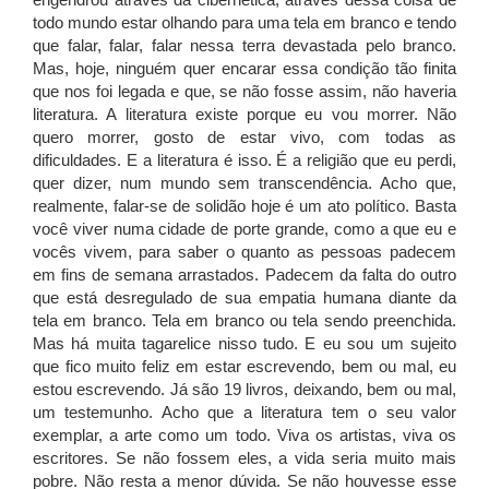
engendrou através da cibernética, através dessa coisa de
todo mundo estar olhando para uma tela em branco e tendo
que falar, falar, falar nessa terra devastada pelo branco.
Mas, hoje, ninguém quer encarar essa condição tão finita
que nos foi legada e que, se não fosse assim, não haveria
literatura. A literatura existe porque eu vou morrer. Não
quero morrer, gosto de estar vivo, com todas as
dificuldades. E a literatura é isso. É a religião que eu perdi,
quer dizer, num mundo sem transcendência. Acho que,
realmente, falar-se de solidão hoje é um ato político. Basta
você viver numa cidade de porte grande, como a que eu e
vocês vivem, para saber o quanto as pessoas padecem
em fins de semana arrastados. Padecem da falta do outro
que está desregulado de sua empatia humana diante da
tela em branco. Tela em branco ou tela sendo preenchida.
Mas há muita tagarelice nisso tudo. E eu sou um sujeito
que fico muito feliz em estar escrevendo, bem ou mal, eu
estou escrevendo. Já são 19 livros, deixando, bem ou mal,
um testemunho. Acho que a literatura tem o seu valor
exemplar, a arte como um todo. Viva os artistas, viva os
escritores. Se não fossem eles, a vida seria muito mais
pobre. Não resta a menor dúvida. Se não houvesse esse