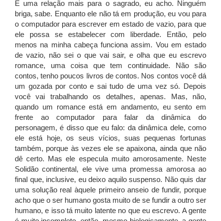
É uma relação mais para o sagrado, eu acho. Ninguém
briga, sabe. Enquanto ele não tá em produção, eu vou para
o computador para escrever em estado de vazio, para que
ele possa se estabelecer com liberdade. Então, pelo
menos na minha cabeça funciona assim. Vou em estado
de vazio, não sei o que vai sair, e olha que eu escrevo
romance, uma coisa que tem continuidade. Não são
contos, tenho poucos livros de contos. Nos contos você dá
um gozada por conto e sai tudo de uma vez só. Depois
você vai trabalhando os detalhes, apenas. Mas, não,
quando um romance está em andamento, eu sento em
frente ao computador para falar da dinâmica do
personagem, é disso que eu falo: da dinâmica dele, como
ele está hoje, os seus vícios, suas pequenas fortunas
também, porque às vezes ele se apaixona, ainda que não
dê certo. Mas ele especula muito amorosamente. Neste
Solidão continental, ele vive uma promessa amorosa ao
final que, inclusive, eu deixo aquilo suspenso. Não quis dar
uma solução real àquele primeiro anseio de fundir, porque
acho que o ser humano gosta muito de se fundir a outro ser
humano, e isso tá muito latente no que eu escrevo. A gente