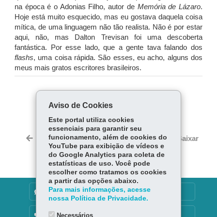
na época é o Adonias Filho, autor de
Memória de Lázaro
.
Hoje está muito esquecido, mas eu gostava daquela coisa
mítica, de uma linguagem não tão realista. Não é por estar
aqui, não, mas Dalton Trevisan foi uma descoberta
fantástica. Por esse lado, que a gente tava falando dos
flashs
, uma coisa rápida. São esses, eu acho, alguns dos
meus mais gratos escritores brasileiros.
COMPARTILHE:
Aviso de Cookies
Fa
W
Este portal utiliza cookies
ce
ha
essenciais para garantir seu
Tw
bo
ts
funcionamento, além de cookies do
Voltar
Início
Imprimir
Baixar
itt
YouTube para exibição de vídeos e
ok
Ap
er
do Google Analytics para coleta de
p
estatísticas de uso. Você pode
escolher como tratamos os cookies
a partir das opções abaixo.
Para mais informações, acesse
DENUNCIE CORRUPÇÃO
nossa Política de Privacidade.
OUVIDORIA
Necessários