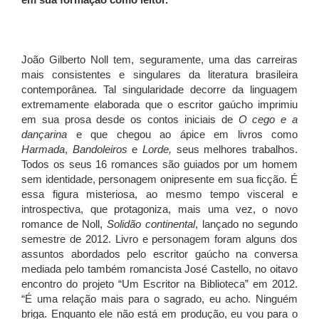
em sua formação como leitor.
João Gilberto Noll tem, seguramente, uma das carreiras
mais consistentes e singulares da literatura brasileira
contemporânea. Tal singularidade decorre da linguagem
extremamente elaborada que o escritor gaúcho imprimiu
em sua prosa desde os contos iniciais de
O cego e a
dançarina
e que chegou ao ápice em livros como
Harmada
,
Bandoleiros
e
Lorde,
seus melhores trabalhos.
Todos os seus 16 romances são guiados por um homem
sem identidade, personagem onipresente em sua ficção. É
essa figura misteriosa, ao mesmo tempo visceral e
introspectiva, que protagoniza, mais uma vez, o novo
romance de Noll,
Solidão continental
, lançado no segundo
semestre de 2012. Livro e personagem foram alguns dos
assuntos abordados pelo escritor gaúcho na conversa
mediada pelo também romancista José Castello, no oitavo
encontro do projeto “Um Escritor na Biblioteca” em 2012.
“É uma relação mais para o sagrado, eu acho. Ninguém
briga. Enquanto ele não está em produção, eu vou para o