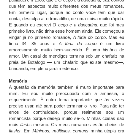
publiquei em 1980, que é
O cego e a dançarina,
traz contos
que têm aspectos muito diferentes dos meus romances.
Em primeiro lugar, porque no conto você tem que dar
conta, desculpa aí o trocadilho, de uma coisa muito rápida.
E quando eu escrevi
O cego e a dançarina
, que foi meu
primeiro livro, não tinha esse homem ainda. Ele começou a
vingar já no primeiro romance,
A fúria do corpo
. Mas eu
tinha 34, 35 anos e
A fúria do corpo
é um livro
amorosamente muito bem-sucedido. É uma história de
amor. Um casal de mendigos termina sob um chafariz na
praia de Botafogo — um chafariz que existe mesmo—,
brincando, em pleno jardim edênico.
Memória
A questão da memória também é muito importante para
mim. Eu sou muito preocupado com a amnésia, o
esquecimento. É outro tema importante que às vezes
preciso usar, até para poder terminar o livro. Para não ter
erros de continuidade, porque realmente sou um
romancista porque desejo muito sê-lo. Minhas coisas são
mais
flashs
mesmo. Os meus romances estão cheios de
flashs
. Em
Mínimos, múltiplos, comuns
minha utopia era