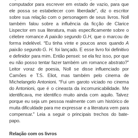
computador para escrever em estado de vazio, para que
ele possa se estabelecer com liberdade”, diz o escritor
sobre sua relação com o personagem de seus livros. Noll
também falou sobre a influência da ficção de Clarice
Lispector em sua literatura, mais especificamente sobre o
célebre romance
A paixão segundo G.H,
que o marcou de
forma indelével. “Eu tinha vinte e poucos anos quando
A
paixão segundo G. H.
foi lançado. E esse livro foi definitivo
e definidor para mim. Então pensei: se ela fez isso, por que
eu não posso tentar fazer também um romance abstrato?”
Leitor voraz de poesia, Noll se disse influenciado por
Camões e T.S. Eliot, mas também pelo cinema de
Michelangelo Antonioni. “Fui um garoto viciado no cinema
do Antonioni, que é o cineasta da incomunicabilidade. Me
identificava, me identifico muito ainda com aquilo. Talvez
porque eu seja um pessoa realmente com um histórico de
muita dificuldade para me expressar e a literatura vem para
compensar.” Leia a seguir o principais trechos do bate-
papo.
Relação com os livros