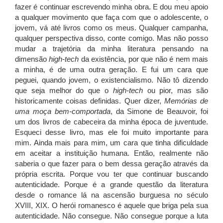
fazer é continuar escrevendo minha obra. E dou meu apoio
a qualquer movimento que faça com que o adolescente, o
jovem, vá até livros como os meus. Qualquer campanha,
qualquer perspectiva disso, conte comigo. Mas não posso
mudar a trajetória da minha literatura pensando na
dimensão
high-tech
da existência, por que não é nem mais
a minha, é de uma outra geração. E fui um cara que
peguei, quando jovem, o existencialismo. Não tô dizendo
que seja melhor do que o
high-tech
ou pior, mas são
historicamente coisas definidas. Quer dizer,
Memórias de
uma moça bem-comportada
, da Simone de Beauvoir, foi
um dos livros de cabeceira da minha época de juventude.
Esqueci desse livro, mas ele foi muito importante para
mim. Ainda mais para mim, um cara que tinha dificuldade
em aceitar a instituição humana. Então, realmente não
saberia o que fazer para o bem dessa geração através da
própria escrita. Porque vou ter que continuar buscando
autenticidade. Porque é a grande questão da literatura
desde o romance lá na ascensão burguesa no século
XVIII, XIX. O herói romanesco é aquele que briga pela sua
autenticidade. Não consegue. Não consegue porque a luta