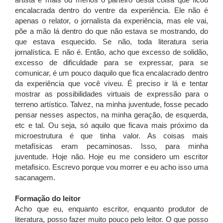
artista é mais ou menos o parteiro desta coisa que ficou
encalacrada dentro do ventre da experiência. Ele não é
apenas o relator, o jornalista da experiência, mas ele vai,
põe a mão lá dentro do que não estava se mostrando, do
que estava esquecido. Se não, toda literatura seria
jornalística. E não é. Então, acho que excesso de solidão,
excesso de dificuldade para se expressar, para se
comunicar, é um pouco daquilo que fica encalacrado dentro
da experiência que você viveu. É preciso ir lá e tentar
mostrar as possibilidades virtuais de expressão para o
terreno artístico. Talvez, na minha juventude, fosse pecado
pensar nesses aspectos, na minha geração, de esquerda,
etc e tal. Ou seja, só aquilo que ficava mais próximo da
microestrutura é que tinha valor. As coisas mais
metafísicas eram pecaminosas. Isso, para minha
juventude. Hoje não. Hoje eu me considero um escritor
metafisico. Escrevo porque vou morrer e eu acho isso uma
sacanagem.
Formação do leitor
Acho que eu, enquanto escritor, enquanto produtor de
literatura, posso fazer muito pouco pelo leitor. O que posso