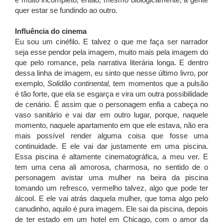
é muito incompleto, então, mesmo biologicamente, a gente
quer estar se fundindo ao outro.
Influência do cinema
Eu sou um cinéfilo. E talvez o que me faça ser narrador
seja esse pendor pela imagem, muito mais pela imagem do
que pelo romance, pela narrativa literária longa. E dentro
dessa linha de imagem, eu sinto que nesse último livro, por
exemplo,
Solidão continental,
tem momentos que a pulsão
é tão forte, que ela se esgarça e vira um outra possibilidade
de cenário. É assim que o personagem enfia a cabeça no
vaso sanitário e vai dar em outro lugar, porque, naquele
momento, naquele apartamento em que ele estava, não era
mais possível render alguma coisa que fosse uma
continuidade. E ele vai dar justamente em uma piscina.
Essa piscina é altamente cinematográfica, a meu ver. E
tem uma cena ali amorosa, charmosa, no sentido de o
personagem avistar uma mulher na beira da piscina
tomando um refresco, vermelho talvez, algo que pode ter
álcool. E ele vai atrás daquela mulher, que toma algo pelo
canudinho, aquilo é pura imagem. Ele sai da piscina, depois
de ter estado em um hotel em Chicago, com o amor da