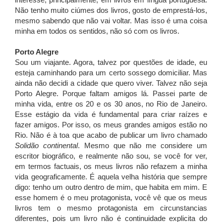
interesse, principalmente, em livros em língua portuguesa.
Não tenho muito ciúmes dos livros, gosto de emprestá-los,
mesmo sabendo que não vai voltar. Mas isso é uma coisa
minha em todos os sentidos, não só com os livros.
Porto Alegre
Sou um viajante. Agora, talvez por questões de idade, eu
esteja caminhando para um certo sossego domiciliar. Mas
ainda não decidi a cidade que quero viver. Talvez não seja
Porto Alegre. Porque faltam amigos lá. Passei parte de
minha vida, entre os 20 e os 30 anos, no Rio de Janeiro.
Esse estágio da vida é fundamental para criar raízes e
fazer amigos. Por isso, os meus grandes amigos estão no
Rio. Não é à toa que acabo de publicar um livro chamado
Solidão continental
. Mesmo que não me considere um
escritor biográfico, e realmente não sou, se você for ver,
em termos factuais, os meus livros não refazem a minha
vida geograficamente. É aquela velha história que sempre
digo: tenho um outro dentro de mim, que habita em mim. E
esse homem é o meu protagonista, você vê que os meus
livros tem o mesmo protagonista em circunstancias
diferentes, pois um livro não é continuidade explicita do