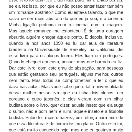
esse livro foi definitivo e definidor para mim. Então pensei:
se ela fez isso, por que eu não posso tentar fazer também
um romance abstrato? Como eu estava falando, o que me
salva de ser mais abstrato do que eu já sou, é o cinema.
Minha ligação profunda com o cinema, com a imagem.
Mas aquele romance me estonteou. É de uma coragem
absurda alguém chegar àquele ponto. E depois, inclusive,
quando lá nos anos 1990 eu fui dar aula de literatura
brasileira na Universidade de Berkeley, na Califórnia, dei
esse livro para os alunos lerem. Eles liam em português.
Quando cheguei em casa, pensei: mas que burrada eu fiz.
Dar este livro, com este grau de abstração, para pessoas
que estão gestando seu português, alguns melhor, outros
nem tanto. Mas todos se comprometiam a ler o que eu
dava nas aulas. Mas você sabe que é tal a universalidade
dessa mulher nesse livro que eu tinha dois alunos, um
coreano e outro japonês, e eles vieram com um olhar
budista sobre o livro, quer dizer, aquele inseto que ela suga
o sumo, não é bom nem é ruim, aquele inseto é a filosofia
budista. Então foi, mais uma vez, um reforço para mim de
que essa literatura é de primeiríssimo plano. Outro escritor,
que está muito esquecido hoje, mas que eu gostava muito