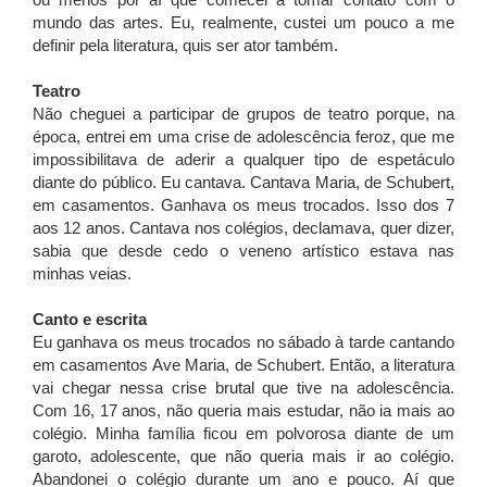
ou menos por aí que comecei a tomar contato com o
mundo das artes. Eu, realmente, custei um pouco a me
definir pela literatura, quis ser ator também.
Teatro
Não cheguei a participar de grupos de teatro porque, na
época, entrei em uma crise de adolescência feroz, que me
impossibilitava de aderir a qualquer tipo de espetáculo
diante do público. Eu cantava. Cantava Maria, de Schubert,
em casamentos. Ganhava os meus trocados. Isso dos 7
aos 12 anos. Cantava nos colégios, declamava, quer dizer,
sabia que desde cedo o veneno artístico estava nas
minhas veias.
Canto e escrita
Eu ganhava os meus trocados no sábado à tarde cantando
em casamentos Ave Maria, de Schubert. Então, a literatura
vai chegar nessa crise brutal que tive na adolescência.
Com 16, 17 anos, não queria mais estudar, não ia mais ao
colégio. Minha família ficou em polvorosa diante de um
garoto, adolescente, que não queria mais ir ao colégio.
Abandonei o colégio durante um ano e pouco. Aí que