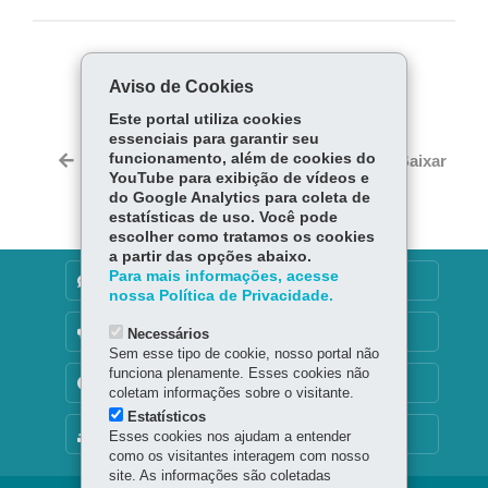
COMPARTILHE:
Aviso de Cookies
Fa
W
Este portal utiliza cookies
ce
ha
essenciais para garantir seu
Tw
bo
ts
funcionamento, além de cookies do
Voltar
Início
Imprimir
Baixar
itt
YouTube para exibição de vídeos e
ok
Ap
er
do Google Analytics para coleta de
p
estatísticas de uso. Você pode
escolher como tratamos os cookies
a partir das opções abaixo.
Para mais informações, acesse
DENUNCIE CORRUPÇÃO
nossa Política de Privacidade.
OUVIDORIA
Necessários
Sem esse tipo de cookie, nosso portal não
funciona plenamente. Esses cookies não
TRANSPARÊNCIA INSTITUCIONAL
coletam informações sobre o visitante.
Estatísticos
MAPA DO SITE
Esses cookies nos ajudam a entender
como os visitantes interagem com nosso
site. As informações são coletadas