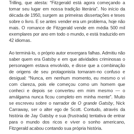
Trilling, que atesta: “Fitzgerald está agora começando a
tomar seu lugar em nossa tradição literária”. No início da
década de 1950, surgem as primeiras dissertações e teses
sobre o livro. E se antes vender era um problema, hoje não
mais. O romance de Fitzgerald vende em média 500 mil
exemplares por ano em todo o mundo, e está traduzido em
42 idiomas.
Ao terminá-lo, o próprio autor enxergara falhas. Admitiu não
saber quem era Gatsby e em que atividades criminosas o
personagem estava envolvido, e disse que a combinação
de origens de seu protagonista tornaram-no confuso e
desigual: “Nunca, em nenhum momento, eu mesmo o vi
com clareza, pois ele começou como um homem que
conheci e depois se converteu em mim mesmo — o
amálgama nunca ficou completo em minha mente”. Muito
se escreveu sobre o narrador de
O grande Gatsby
, Nick
Carraway, ser o alter ego de Scott. Contudo, através da
história de Jay Gatsby e sua (frustrada) tentativa de entrar
para o mundo dos ricos e viver o sonho americano,
Fitzgerald acabou contando sua própria história.