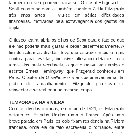
também no seu primeiro fracasso. O casal Fitzgerald —
Scott casara-se com a também escritora Zelda Fitzgerald
três anos antes — viu-se em sérias dificuldades
financeiras, motivadas pela extravagância dos gastos da
dupla.
O fiasco teatral abriu os olhos de Scott para o fato de que
ele não poderia mais gastar e beber desenfreadamente. A
fim de saldar as dívidas, teve que escrever mais e mais
contos para revistas, inclusive alterando detalhes para
torná- -los mais vendáveis, o que chocava seu amigo e
escritor Ernest Hemingway, que Fitzgerald conheceu em
Paris. O autor de
O velho e o mar
costumavachamar tal
prática de “aputalhamento”. Fitzgerald precisava se
reinventar e se reafirmar ao mesmo tempo.
TEMPORADA NA RIVIERA
Com as dívidas quitadas, em maio de 1924, os Fitzgerald
deixam os Estados Unidos rumo à França. Após uma
breve parada em Paris, os dois fixam residência na Riviera
francesa, onde ele de fato escreveria o romance, entre