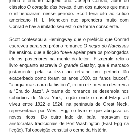
junho e outubro daquele ano. Joseph Conrad, autor do
clássico
O coração das trevas
, é um dos autores que mais
o influenciaram nesse período. Scott teria dito ao crítico
americano H. L. Mencken que aprendera muito com
Conrad e havia imitado seu estilo de forma consciente.
Scott confessou à Hemingway que o prefácio que Conrad
escreveu para seu próprio romance
O negro do Narcissus
lhe ensinou que a ficção “deve apelar para os prolongados
efeitos posteriores na mente do leitor”. Fitzgerald relia o
livro enquanto escrevia
O grande Gatsby
, que é marcado
justamente pela sutileza ao retratar um período tão
exacerbado como foram os anos 1920, os “anos loucos”,
“a orgia mais cara da história”, como ele mesmo descrevia
a “Era do Jazz”. A trama do romance se desenrola nos
subúrbios de Nova York, região onde o casal Fitzgerald
viveu entre 1922 e 1924, na península de Great Neck,
representada por West Egg no livro e que abrigava os
novos ricos. Do outro lado da baía, moravam os
aristocratas tradicionais de Port Washington (East Egg na
ficção). Tal oposição constitui o cerne da história.