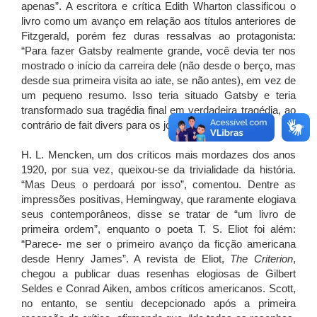
apenas”. A escritora e crítica Edith Wharton classificou o
livro como um avanço em relação aos títulos anteriores de
Fitzgerald, porém fez duras ressalvas ao protagonista:
“Para fazer Gatsby realmente grande, você devia ter nos
mostrado o início da carreira dele (não desde o berço, mas
desde sua primeira visita ao iate, se não antes), em vez de
um pequeno resumo. Isso teria situado Gatsby e teria
transformado sua tragédia final em verdadeira tragédia, ao
contrário de fait divers para os jornais”, escreveu Edith.
H. L. Mencken, um dos críticos mais mordazes dos anos
1920, por sua vez, queixou-se da trivialidade da história.
“Mas Deus o perdoará por isso”, comentou. Dentre as
impressões positivas, Hemingway, que raramente elogiava
seus contemporâneos, disse se tratar de “um livro de
primeira ordem”, enquanto o poeta T. S. Eliot foi além:
“Parece- me ser o primeiro avanço da ficção americana
desde Henry James”. A revista de Eliot,
The Criterion
,
chegou a publicar duas resenhas elogiosas de Gilbert
Seldes e Conrad Aiken, ambos críticos americanos. Scott,
no entanto, se sentiu decepcionado após a primeira