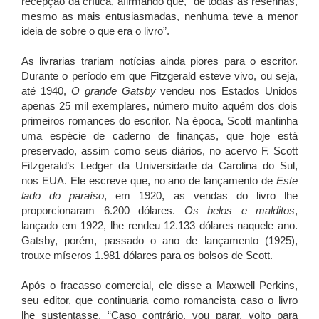
recepção da crítica, afirmando que, “de todas as resenhas,
mesmo as mais entusiasmadas, nenhuma teve a menor
ideia de sobre o que era o livro”.
As livrarias trariam notícias ainda piores para o escritor.
Durante o período em que Fitzgerald esteve vivo, ou seja,
até 1940,
O grande Gatsby
vendeu nos Estados Unidos
apenas 25 mil exemplares, número muito aquém dos dois
primeiros romances do escritor. Na época, Scott mantinha
uma espécie de caderno de finanças, que hoje está
preservado, assim como seus diários, no acervo F. Scott
Fitzgerald’s Ledger da Universidade da Carolina do Sul,
nos EUA. Ele escreve que, no ano de lançamento de
Este
lado do paraíso
, em 1920, as vendas do livro lhe
proporcionaram 6.200 dólares.
Os belos e malditos
,
lançado em 1922, lhe rendeu 12.133 dólares naquele ano.
Gatsby, porém, passado o ano de lançamento (1925),
trouxe míseros 1.981 dólares para os bolsos de Scott.
Após o fracasso comercial, ele disse a Maxwell Perkins,
seu editor, que continuaria como romancista caso o livro
lhe sustentasse. “Caso contrário, vou parar, volto para