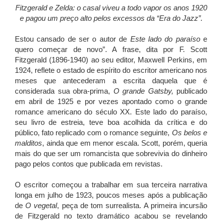
Fitzgerald e Zelda: o casal viveu a todo vapor os anos 1920
e pagou um preço alto pelos excessos da “Era do Jazz”.
Estou cansado de ser o autor de
Este lado do paraíso
e
quero começar de novo”. A frase, dita por F. Scott
Fitzgerald (1896-1940) ao seu editor, Maxwell Perkins, em
1924, reflete o estado de espírito do escritor americano nos
meses que antecederam a escrita daquela que é
considerada sua obra-prima,
O grande Gatsby,
publicado
em abril de 1925 e por vezes apontado como o grande
romance americano do século XX. Este lado do paraíso,
seu livro de estreia, teve boa acolhida da crítica e do
público, fato replicado com o romance seguinte,
Os belos e
malditos
, ainda que em menor escala. Scott, porém, queria
mais do que ser um romancista que sobrevivia do dinheiro
pago pelos contos que publicada em revistas.
O escritor começou a trabalhar em sua terceira narrativa
longa em julho de 1923, poucos meses após a publicação
de
O vegetal
, peça de tom surrealista. A primeira incursão
de Fitzgerald no texto dramático acabou se revelando