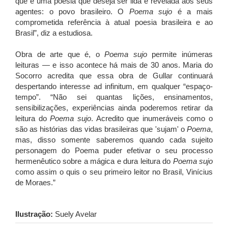
que é uma poesia que deseja ser lida e revelada aos seus
agentes: o povo brasileiro. O
Poema sujo
é a mais
comprometida referência à atual poesia brasileira e ao
Brasil”, diz a estudiosa.
Obra de arte que é, o
Poema sujo
permite inúmeras
leituras — e isso acontece há mais de 30 anos. Maria do
Socorro acredita que essa obra de Gullar continuará
despertando interesse ad infinitum, em qualquer “espaço-
tempo”. “Não sei quantas lições, ensinamentos,
sensibilizações, experiências ainda poderemos retirar da
leitura do
Poema sujo
. Acredito que inumeráveis como o
são as histórias das vidas brasileiras que 'sujam' o
Poema
,
mas, disso somente saberemos quando cada sujeito
personagem do Poema puder efetivar o seu processo
hermenêutico sobre a mágica e dura leitura do
Poema sujo
como assim o quis o seu primeiro leitor no Brasil, Vinícius
de Moraes.”
Ilustração:
Suely Avelar