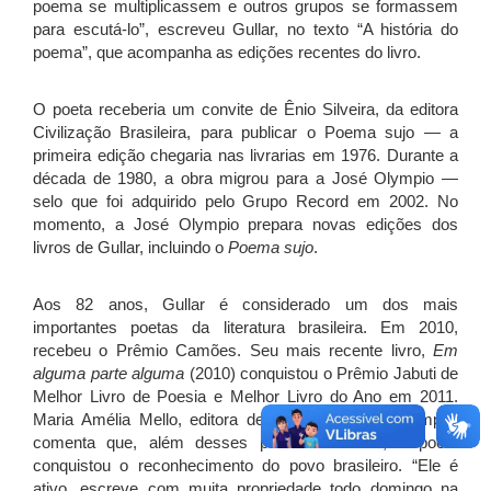
poema se multiplicassem e outros grupos se formassem
para escutá-lo”, escreveu Gullar, no texto “A história do
poema”, que acompanha as edições recentes do livro.
O poeta receberia um convite de Ênio Silveira, da editora
Civilização Brasileira, para publicar o Poema sujo — a
primeira edição chegaria nas livrarias em 1976. Durante a
década de 1980, a obra migrou para a José Olympio —
selo que foi adquirido pelo Grupo Record em 2002. No
momento, a José Olympio prepara novas edições dos
livros de Gullar, incluindo o
Poema sujo
.
Aos 82 anos, Gullar é considerado um dos mais
importantes poetas da literatura brasileira. Em 2010,
recebeu o Prêmio Camões. Seu mais recente livro,
Em
alguma parte alguma
(2010) conquistou o Prêmio Jabuti de
Melhor Livro de Poesia e Melhor Livro do Ano em 2011.
Maria Amélia Mello, editora de Gullar na José Olympio,
comenta que, além desses prêmios formais, o poeta
conquistou o reconhecimento do povo brasileiro. “Ele é
ativo, escreve com muita propriedade todo domingo na