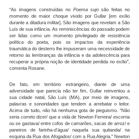
“As imagens construídas no
Poema sujo
são feitas no
momento de maior choque vivido por Gullar [em exílio
durante a ditadura militar]. São imagens que revelam a São
Luís de sua infância. As reminiscências do passado podem
ser lidas como um momento privilegiado de resistência
política do poeta, pois os impactos da experiência
traumática do desterro lhe impuseram uma necessidade de
retorno às lembranças da infância e da adolescência para
recuperar a própria noção de identidade perdida no exílio”,
comenta Rosane.
De fato, em território estrangeiro, diante de uma
adversidade que parecia não ter fim, Gullar reinventou a
sua cidade natal, São Luís (MA), por meio de imagens,
palavras e sonoridades que tendem a arrebatar o leitor.
Acima de tudo, não há nenhuma gota de pieguismo. “Não
seria correto dizer/ que a vida de Newton Ferreira/ escorria
ou se gastava/ entre cofos de camarões, sacas de arroz/ e
paneiros de farinha-d'água/ naquela sua quitanda/ na
esquina da Rua dos Afogados/ com a Rua Alegria.” Newton