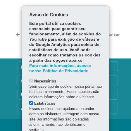
COMPARTILHE:
Aviso de Cookies
Fa
W
Este portal utiliza cookies
ce
ha
essenciais para garantir seu
Tw
bo
ts
funcionamento, além de cookies do
Voltar
Início
Imprimir
Baixar
itt
YouTube para exibição de vídeos e
ok
Ap
er
do Google Analytics para coleta de
p
estatísticas de uso. Você pode
escolher como tratamos os cookies
a partir das opções abaixo.
Para mais informações, acesse
DENUNCIE CORRUPÇÃO
nossa Política de Privacidade.
OUVIDORIA
Necessários
Sem esse tipo de cookie, nosso portal não
funciona plenamente. Esses cookies não
TRANSPARÊNCIA INSTITUCIONAL
coletam informações sobre o visitante.
Estatísticos
MAPA DO SITE
Esses cookies nos ajudam a entender
como os visitantes interagem com nosso
site. As informações são coletadas
anonimamente, não identificam o
Navegação
visitante.