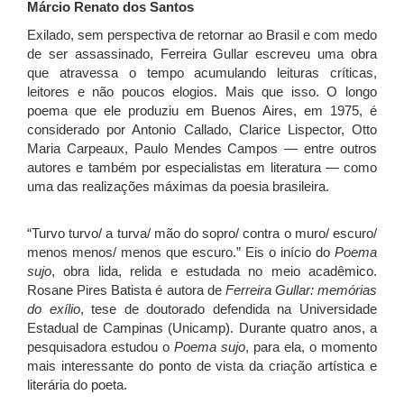
Márcio Renato dos Santos
Exilado, sem perspectiva de retornar ao Brasil e com medo
de ser assassinado, Ferreira Gullar escreveu uma obra
que atravessa o tempo acumulando leituras críticas,
leitores e não poucos elogios. Mais que isso. O longo
poema que ele produziu em Buenos Aires, em 1975, é
considerado por Antonio Callado, Clarice Lispector, Otto
Maria Carpeaux, Paulo Mendes Campos — entre outros
autores e também por especialistas em literatura — como
uma das realizações máximas da poesia brasileira.
“Turvo turvo/ a turva/ mão do sopro/ contra o muro/ escuro/
menos menos/ menos que escuro.” Eis o início do
Poema
sujo
, obra lida, relida e estudada no meio acadêmico.
Rosane Pires Batista é autora de
Ferreira Gullar: memórias
do exílio
, tese de doutorado defendida na Universidade
Estadual de Campinas (Unicamp). Durante quatro anos, a
pesquisadora estudou o
Poema sujo
, para ela, o momento
mais interessante do ponto de vista da criação artística e
literária do poeta.