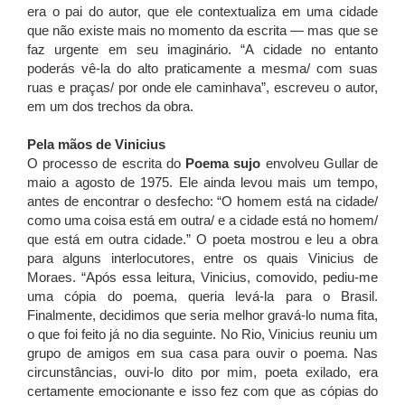
era o pai do autor, que ele contextualiza em uma cidade
que não existe mais no momento da escrita — mas que se
faz urgente em seu imaginário. “A cidade no entanto
poderás vê-la do alto praticamente a mesma/ com suas
ruas e praças/ por onde ele caminhava”, escreveu o autor,
em um dos trechos da obra.
Pela mãos de Vinicius
O processo de escrita do
Poema sujo
envolveu Gullar de
maio a agosto de 1975. Ele ainda levou mais um tempo,
antes de encontrar o desfecho: “O homem está na cidade/
como uma coisa está em outra/ e a cidade está no homem/
que está em outra cidade.” O poeta mostrou e leu a obra
para alguns interlocutores, entre os quais Vinicius de
Moraes. “Após essa leitura, Vinicius, comovido, pediu-me
uma cópia do poema, queria levá-la para o Brasil.
Finalmente, decidimos que seria melhor gravá-lo numa fita,
o que foi feito já no dia seguinte. No Rio, Vinicius reuniu um
grupo de amigos em sua casa para ouvir o poema. Nas
circunstâncias, ouvi-lo dito por mim, poeta exilado, era
certamente emocionante e isso fez com que as cópias do