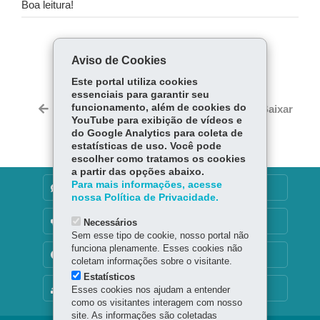
Boa leitura!
COMPARTILHE:
Aviso de Cookies
Fa
W
Este portal utiliza cookies
ce
ha
essenciais para garantir seu
Tw
bo
ts
funcionamento, além de cookies do
Voltar
Início
Imprimir
Baixar
itt
YouTube para exibição de vídeos e
ok
Ap
er
do Google Analytics para coleta de
p
estatísticas de uso. Você pode
escolher como tratamos os cookies
a partir das opções abaixo.
Para mais informações, acesse
DENUNCIE CORRUPÇÃO
nossa Política de Privacidade.
OUVIDORIA
Necessários
Sem esse tipo de cookie, nosso portal não
funciona plenamente. Esses cookies não
TRANSPARÊNCIA INSTITUCIONAL
coletam informações sobre o visitante.
Estatísticos
MAPA DO SITE
Esses cookies nos ajudam a entender
como os visitantes interagem com nosso
site. As informações são coletadas