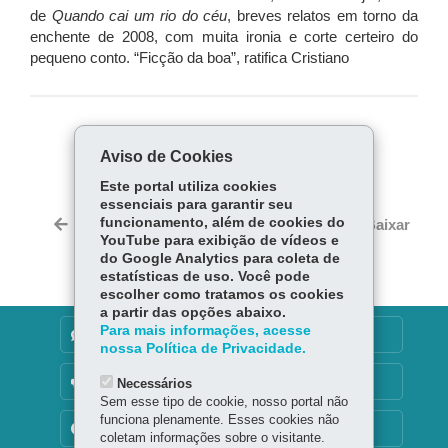
de
Quando cai um rio do céu
, breves relatos em torno da
enchente de 2008, com muita ironia e corte certeiro do
pequeno conto. “Ficção da boa”, ratifica Cristiano
COMPARTILHE:
Aviso de Cookies
Fa
W
Este portal utiliza cookies
ce
ha
essenciais para garantir seu
Tw
bo
ts
funcionamento, além de cookies do
Voltar
Início
Imprimir
Baixar
itt
YouTube para exibição de vídeos e
ok
Ap
er
do Google Analytics para coleta de
p
estatísticas de uso. Você pode
escolher como tratamos os cookies
a partir das opções abaixo.
Para mais informações, acesse
DENUNCIE CORRUPÇÃO
nossa Política de Privacidade.
OUVIDORIA
Necessários
Sem esse tipo de cookie, nosso portal não
funciona plenamente. Esses cookies não
TRANSPARÊNCIA INSTITUCIONAL
coletam informações sobre o visitante.