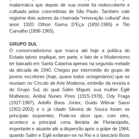
malarmáica que depois de sua morte foi redescoberto e
cultuado pelos concretistas de São Paulo. Também vale
registrar dois autores da chamada “renovação cultural” dos
anos 1920: Othon Gama D’Eça (1892-1965) e Tito
Carvalho (1896-1965).
GRUPO SUL
O conservadorismo que marca até hoje a política do
Estado talvez explique, em parte, o fato de o Modernismo
ter baixado em Santa Catarina apenas na segunda metade
da década de 1940. Chegou por intermédio do grupo de
jovens escritores (hoje, quase todos octogenários) que se
reuniam no Círculo de Arte Moderna, embrião da revista e
do Grupo Sul, do qual Salim Miguel, sua mulher Eglê
Malheiros, Aníbal Nunes Pires (1915-1978), Ody Fraga
(1927-1987), Adolfo Boos Júnior, Guido Wilmar Sassi
(1922-2003) e o já citado Silveira de Souza foram os
principais expoentes. Pode-se dizer que, com eles,
acontece a principal cena literária de Florianópolis,
importante e atuante até a dispersão após o golpe de 1964,
quando Salim e Eglê exilaram-se no Rio e o bancário Boos