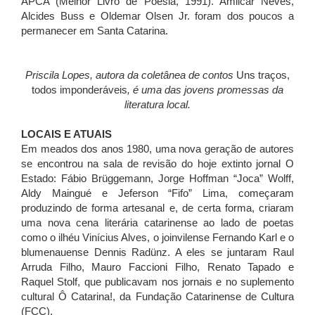
APCA (Melhor Livro de Poesia, 1991). Amilcar Neves,
Alcides Buss e Oldemar Olsen Jr. foram dos poucos a
permanecer em Santa Catarina.
Priscila Lopes, autora da coletânea de contos
Uns traços,
todos imponderáveis
, é uma das jovens promessas da
literatura local.
LOCAIS E ATUAIS
Em meados dos anos 1980, uma nova geração de autores
se encontrou na sala de revisão do hoje extinto jornal O
Estado: Fábio Brüggemann, Jorge Hoffman “Joca” Wolff,
Aldy Maingué e Jeferson “Fifo” Lima, começaram
produzindo de forma artesanal e, de certa forma, criaram
uma nova cena literária catarinense ao lado de poetas
como o ilhéu Vinícius Alves, o joinvilense Fernando Karl e o
blumenauense Dennis Radünz. A eles se juntaram Raul
Arruda Filho, Mauro Faccioni Filho, Renato Tapado e
Raquel Stolf, que publicavam nos jornais e no suplemento
cultural Ô Catarina!, da Fundação Catarinense de Cultura
(FCC).