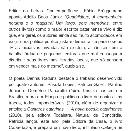
Editor da Letras Contemporâneas, Fábio Brüggemann
aponta Adolfo Boos Júnior (
Quadrilátero, A companheira
noturna e o magistral Um largo, sete memórias,
entre
outros livros) como o maior escritor catarinense vivo e diz
que, em geral, os autores ainda são muito acomodados em
exigir uma política pública justa e democrática para o setor.
“E as iniciativas privadas não existem, a não ser com a
batalha árdua de pequenas editoras que mal conseguem
distribuir seus livros nas livrarias locais, que só pensam
em vender mais do mesmo”, queixa-se.
O poeta Dennis Radünz destaca o trabalho desenvolvido
por quatro autores: Priscila Lopes, Patrícia Galelli, Paulino
Júnior e Demétrio Panarotto (
foto
). Priscila nasceu em
Brasília, mora em Floripa e publicou o livro de contos Uns
traços, todos imponderáveis (2010), além de organizar a
antologia
Cantares catarinas — A nova poesia catarinense
(2010), pela editora Todaletra. Natural de Concórdia,
Patrícia lançou este ano, pela Editora da Casa, o livro
Carne falsa
, e prepara um novo livro, intitulado
Cabeça de