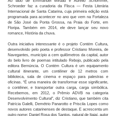
Ao lado de Emmanuel Mirdad e Aurélio Schommer,
Schroeder faz a curadoria da Flisca — Festa Literária
Internacional de Santa Catarina, cuja primeira edição está
programada para acontecer no ano que vem na Fortaleza
de São José da Ponta Grossa, na Praia do Forte, em
Floripa. Também em 2014, ele deve lançar seu novo
romance, História da chuva.
Outra iniciativa interessante é o projeto Contém Cultura,
desenvolvido pelo poeta e professor Cristiano Moreira, de
Navegantes, município a cem quilômetros da capital, autor
do belo livro de poemas intitulado Rebojo, publicado pela
editora Bernúncia. O Contém Cultura é um equipamento
cultural itinerante, um contêiner de 12 metros com
biblioteca, sala de cinema e espaço para palestras e
oficinas. “É uma maneira de transformar esse significante,
o contêiner, e transportar outra carga, carga simbólica.
Recebemos, em 2012, o Prêmio ADVB na categoria
Desenvolvimento Cultural”, diz Cristiano, que também cita
Patrícia Galelli, Demétrio Panarotto e Priscila Lopes como
novos autores catarinenses de destaque. E acrescenta um
outro nome: Daniel Rosa dos Santos, natural de Itajaí, autor