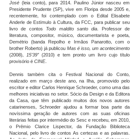
José
(leia conto), para 2014. Paulino Júnior nasceu em
Presidente Prudente (SP), vive em Floripa desde 2005 e,
recentemente, foi contemplado com o Edital Elisabete
Anderle de Estímulo à Cultura, da FCC, para publicar seu
livro de contos
Todo maldito santo dia
. Professor de
literatura, compositor, músico, documentarista e poeta,
Demétrio (banda Repolho e Irmãos Panarotto, com o
brother Roberto) já publicou
Mas é isso, um acontecimento
(2008),
15’39”
(2010) e tem pronto um livro cujo título
provisório é
CINE
.
Dennis também cita o Festival Nacional do Conto,
realizado em março deste ano, na Ilha, promovido pelo
escritor e editor Carlos Henrique Schroeder, como uma das
melhores iniciativas no setor. Sócio da Design e da Editora
da Casa, que têm publicado muitos dos novos autores
catarinenses, Schroeder ajudou a formar boa parte da
novíssima geração de autores com as suas oficinas
literárias feitas por intermédio do Sesc e recebeu, em 2010,
o Prêmio Clarice Lispector, da Fundação Biblioteca
Nacional, pelo livro de contos As certezas e as palavras.