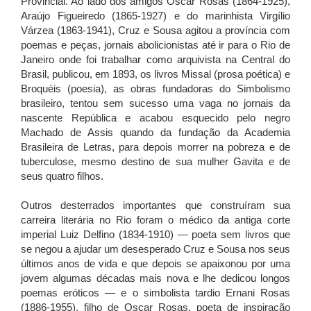
Provincial. Ao lado dos amigos Oscar Rosas (1864-1925),
Araújo Figueiredo (1865-1927) e do marinhista Virgílio
Várzea (1863-1941), Cruz e Sousa agitou a província com
poemas e peças, jornais abolicionistas até ir para o Rio de
Janeiro onde foi trabalhar como arquivista na Central do
Brasil, publicou, em 1893, os livros Missal (prosa poética) e
Broquéis (poesia), as obras fundadoras do Simbolismo
brasileiro, tentou sem sucesso uma vaga no jornais da
nascente República e acabou esquecido pelo negro
Machado de Assis quando da fundação da Academia
Brasileira de Letras, para depois morrer na pobreza e de
tuberculose, mesmo destino de sua mulher Gavita e de
seus quatro filhos.
Outros desterrados importantes que construíram sua
carreira literária no Rio foram o médico da antiga corte
imperial Luiz Delfino (1834-1910) — poeta sem livros que
se negou a ajudar um desesperado Cruz e Sousa nos seus
últimos anos de vida e que depois se apaixonou por uma
jovem algumas décadas mais nova e lhe dedicou longos
poemas eróticos — e o simbolista tardio Ernani Rosas
(1886-1955), filho de Oscar Rosas, poeta de inspiração