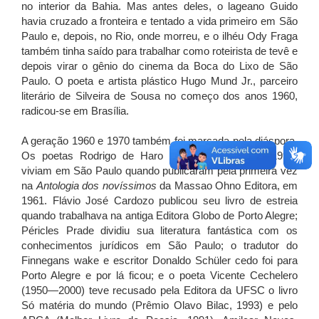
no interior da Bahia. Mas antes deles, o lageano Guido
havia cruzado a fronteira e tentado a vida primeiro em São
Paulo e, depois, no Rio, onde morreu, e o ilhéu Ody Fraga
também tinha saído para trabalhar como roteirista de tevê e
depois virar o gênio do cinema da Boca do Lixo de São
Paulo. O poeta e artista plástico Hugo Mund Jr., parceiro
literário de Silveira de Sousa no começo dos anos 1960,
radicou-se em Brasília.
A geração 1960 e 1970 também foi marcada pela diáspora.
Os poetas Rodrigo de Haro e Lindolf Bell (1938-1998)
viviam em São Paulo quando publicaram pela primeira vez
na
Antologia dos novíssimos
da Massao Ohno Editora, em
1961. Flávio José Cardozo publicou seu livro de estreia
quando trabalhava na antiga Editora Globo de Porto Alegre;
Péricles Prade dividiu sua literatura fantástica com os
conhecimentos jurídicos em São Paulo; o tradutor do
Finnegans wake e escritor Donaldo Schüler cedo foi para
Porto Alegre e por lá ficou; e o poeta Vicente Cechelero
(1950—2000) teve recusado pela Editora da UFSC o livro
Só matéria do mundo (Prêmio Olavo Bilac, 1993) e pelo