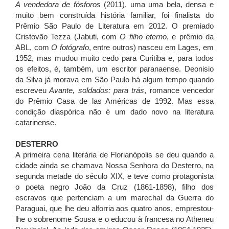
A vendedora de fósforos
(2011), uma uma bela, densa e
muito bem construída história familiar, foi finalista do
Prêmio São Paulo de Literatura em 2012. O premiado
Cristovão Tezza (Jabuti, com
O filho eterno
, e prêmio da
ABL, com
O fotógrafo
, entre outros) nasceu em Lages, em
1952, mas mudou muito cedo para Curitiba e, para todos
os efeitos, é, também, um escritor paranaense. Deonisio
da Silva já morava em São Paulo há algum tempo quando
escreveu
Avante, soldados: para trás
, romance vencedor
do Prêmio Casa de las Américas de 1992. Mas essa
condição diaspórica não é um dado novo na literatura
catarinense.
DESTERRO
A primeira cena literária de Florianópolis se deu quando a
cidade ainda se chamava Nossa Senhora do Desterro, na
segunda metade do século XIX, e teve como protagonista
o poeta negro João da Cruz (1861-1898), filho dos
escravos que pertenciam a um marechal da Guerra do
Paraguai, que lhe deu alforria aos quatro anos, emprestou-
lhe o sobrenome Sousa e o educou à francesa no Atheneu