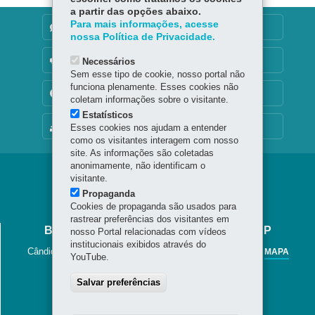
a partir das opções abaixo.
Para mais informações, acesse
DENUNCIE CORRUPÇÃO
nossa Política de Privacidade.
OUVIDORIA
Necessários
Sem esse tipo de cookie, nosso portal não
funciona plenamente. Esses cookies não
TRANSPARÊNCIA INSTITUCIONAL
coletam informações sobre o visitante.
Estatísticos
MAPA DO SITE
Esses cookies nos ajudam a entender
como os visitantes interagem com nosso
site. As informações são coletadas
anonimamente, não identificam o
Navegação
visitante.
Propaganda
Jornal
Cookies de propaganda são usados para
Cândido
rastrear preferências dos visitantes em
BIBLIOTECA PÚBLICA DO PARANÁ - BPP
nosso Portal relacionadas com vídeos
institucionais exibidos através do
Cândido Lopes, 133 - Centro
-
80020-901
-
Curitiba
-
PR
MAPA
YouTube.
41 3221-4900 / 41 3225-6883
Salvar preferências
Horário de Atendimento
Segunda a sexta-feira, das 8h30 às 20h
Sábados das 8h30 às 13h.