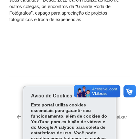
seus cidadãos”. Desde 2012 Caron realiza, ao lado de
outros colegas, os encontros da “Grande Roda de
Fotógrafos”, espaço para apreciação de projetos
fotográficos e troca de experiências
COMPARTILHE:
Aviso de Cookies
Fa
W
Este portal utiliza cookies
ce
ha
essenciais para garantir seu
Tw
bo
ts
funcionamento, além de cookies do
Voltar
Início
Imprimir
Baixar
itt
YouTube para exibição de vídeos e
ok
Ap
er
do Google Analytics para coleta de
p
estatísticas de uso. Você pode
escolher como tratamos os cookies